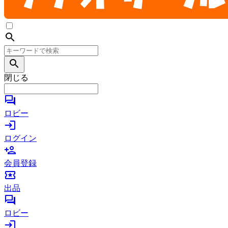
search
search
閉じる
forum
ロビー
login
ログイン
person_add
会員登録
local_activity
出品
forum
ロビー
login