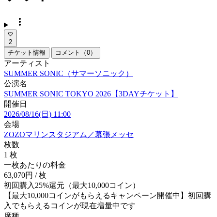
more_vert
2
チケット情報
コメント（0）
アーティスト
SUMMER SONIC（サマーソニック）
公演名
SUMMER SONIC TOKYO 2026【3DAYチケット】
開催日
2026/08/16(日) 11:00
会場
ZOZOマリンスタジアム／幕張メッセ
枚数
1
枚
一枚あたりの料金
63,070
円 / 枚
初回購入25%還元（最大10,000コイン）
【最大10,000コインがもらえるキャンペーン開催中】初回購
入でもらえるコインが現在増量中です
席種