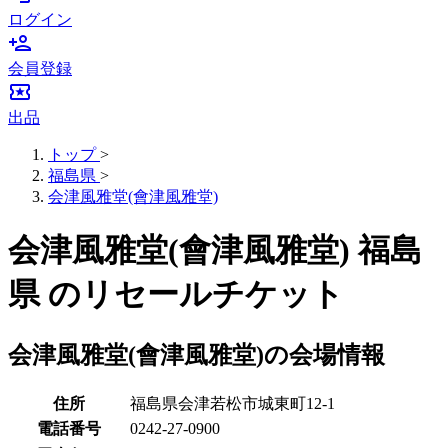
ログイン
person_add
会員登録
local_activity
出品
トップ
>
福島県
>
会津風雅堂(會津風雅堂)
会津風雅堂(會津風雅堂) 福島
県 のリセールチケット
会津風雅堂(會津風雅堂)の会場情報
住所
福島県会津若松市城東町12-1
電話番号
0242-27-0900