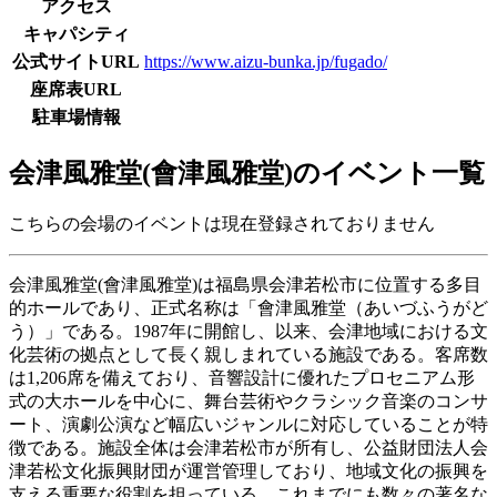
アクセス
キャパシティ
公式サイトURL
https://www.aizu-bunka.jp/fugado/
座席表URL
駐車場情報
会津風雅堂(會津風雅堂)のイベント一覧
こちらの会場のイベントは現在登録されておりません
会津風雅堂(會津風雅堂)は福島県会津若松市に位置する多目
的ホールであり、正式名称は「會津風雅堂（あいづふうがど
う）」である。1987年に開館し、以来、会津地域における文
化芸術の拠点として長く親しまれている施設である。客席数
は1,206席を備えており、音響設計に優れたプロセニアム形
式の大ホールを中心に、舞台芸術やクラシック音楽のコンサ
ート、演劇公演など幅広いジャンルに対応していることが特
徴である。施設全体は会津若松市が所有し、公益財団法人会
津若松文化振興財団が運営管理しており、地域文化の振興を
支える重要な役割を担っている。これまでにも数々の著名な