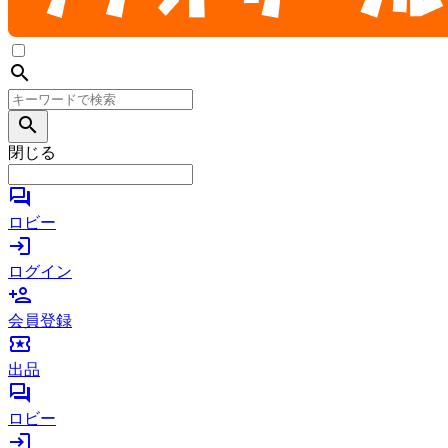
search
search
閉じる
forum
ロビー
login
ログイン
person_add
会員登録
local_activity
出品
forum
ロビー
login