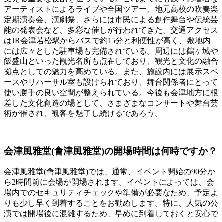
アーティストによるライブや全国ツアー、地元高校の吹奏楽
定期演奏会、演劇祭、さらには市民による創作舞台や伝統芸
能の発表会など、多彩な催しが行われてきた。交通アクセス
はJR会津若松駅からバスで約15分と利便性が高く、敷地内
には広々とした駐車場も完備されている。周辺には鶴ヶ城や
飯盛山といった観光名所も点在しており、観光と文化の融合
拠点としての魅力を高めている。また、施設内には展示スペ
ースやリハーサル室も設けられており、舞台関係者にとって
使い勝手の良い空間が整えられている。今後も会津地方に根
差した文化創造の場として、さまざまなコンサートや舞台芸
術が催され、観客を魅了し続けるであろう。
会津風雅堂(會津風雅堂)の開場時間は何時ですか？
会津風雅堂(會津風雅堂)では、通常、イベント開始の90分か
ら2時間前に会場が開場されます。イベントによっては、会
場内でのセキュリティチェックや準備が必要なため、予定よ
りも少し早く到着することをお勧めします。特に、人気の公
演では開場後に混雑するため、早めに到着しておくと安心で