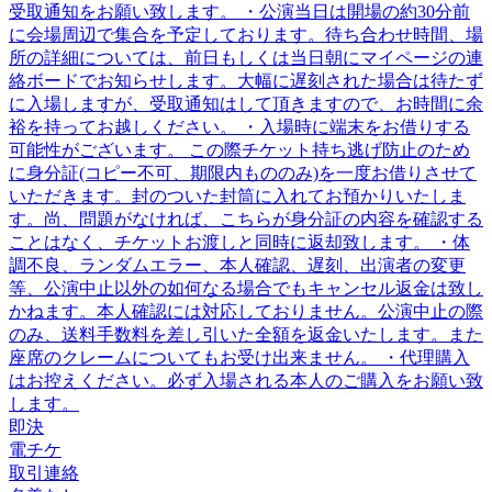
受取通知をお願い致します。 ・公演当日は開場の約30分前
に会場周辺で集合を予定しております。待ち合わせ時間、場
所の詳細については、前日もしくは当日朝にマイページの連
絡ボードでお知らせします。大幅に遅刻された場合は待たず
に入場しますが、受取通知はして頂きますので、お時間に余
裕を持ってお越しください。 ・入場時に端末をお借りする
可能性がございます。 この際チケット持ち逃げ防止のため
に身分証(コピー不可、期限内もののみ)を一度お借りさせて
いただきます。封のついた封筒に入れてお預かりいたしま
す。尚、問題がなければ、こちらが身分証の内容を確認する
ことはなく、チケットお渡しと同時に返却致します。 ・体
調不良、ランダムエラー、本人確認、遅刻、出演者の変更
等、公演中止以外の如何なる場合でもキャンセル返金は致し
かねます。本人確認には対応しておりません。公演中止の際
のみ、送料手数料を差し引いた全額を返金いたします。また
座席のクレームについてもお受け出来ません。 ・代理購入
はお控えください。必ず入場される本人のご購入をお願い致
します。
即決
電チケ
取引連絡