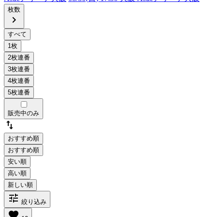
枚数
chevron_right
販売中のみ
swap_vert
おすすめ順
tune
絞り込み
favorite