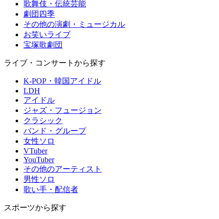
歌舞伎・伝統芸能
劇団四季
その他の演劇・ミュージカル
お笑いライブ
宝塚歌劇団
ライブ・コンサートから探す
K-POP・韓国アイドル
LDH
アイドル
ジャズ・フュージョン
クラシック
バンド・グループ
女性ソロ
VTuber
YouTuber
その他のアーティスト
男性ソロ
歌い手・配信者
スポーツから探す