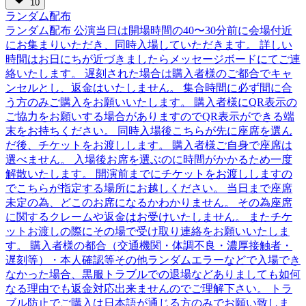
10
ランダム配布
ランダム配布 公演当日は開場時間の40〜30分前に会場付近
にお集まりいただき、同時入場していただきます。 詳しい
時間はお日にちが近づきましたらメッセージボードにてご連
絡いたします。 遅刻された場合は購入者様のご都合でキャ
ンセルとし、返金はいたしません。 集合時間に必ず間に合
う方のみご購入をお願いいたします。 購入者様にQR表示の
ご協力をお願いする場合がありますのでQR表示ができる端
末をお持ちください。 同時入場後こちらが先に座席を選ん
だ後、チケットをお渡しします。 購入者様ご自身で座席は
選べません。 入場後お席を選ぶのに時間がかかるため一度
解散いたします。 開演前までにチケットをお渡ししますの
でこちらが指定する場所にお越しください。 当日まで座席
未定の為、どこのお席になるかわかりません。 その為座席
に関するクレームや返金はお受けいたしません。 またチケ
ットお渡しの際にその場で受け取り連絡をお願いいたしま
す。 購入者様の都合（交通機関・体調不良・濃厚接触者・
遅刻等）・本人確認等その他ランダムエラーなどで入場でき
なかった場合、黒服トラブルでの退場などありましても如何
なる理由でも返金対応出来ませんのでご理解下さい。 トラ
ブル防止でご購入は日本語が通じる方のみでお願い致しま