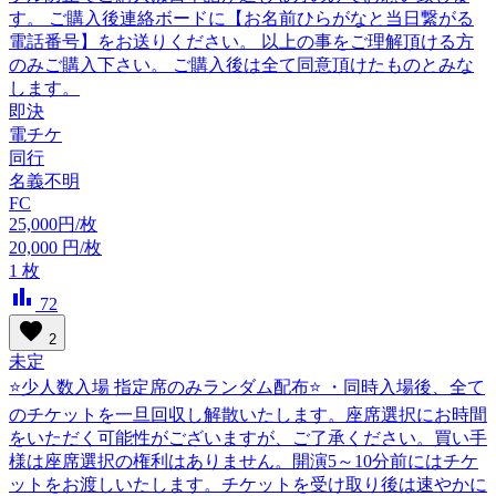
す。 ご購入後連絡ボードに【お名前ひらがなと当日繋がる
電話番号】をお送りください。 以上の事をご理解頂ける方
のみご購入下さい。 ご購入後は全て同意頂けたものとみな
します。
即決
電チケ
同行
名義不明
FC
25,000円/枚
20,000
円/枚
1
枚
bar_chart
72
favorite
2
未定
⭐️少人数入場 指定席のみランダム配布⭐️ ・同時入場後、全て
のチケットを一旦回収し解散いたします。座席選択にお時間
をいただく可能性がございますが、ご了承ください。買い手
様は座席選択の権利はありません。開演5～10分前にはチケ
ットをお渡しいたします。チケットを受け取り後は速やかに