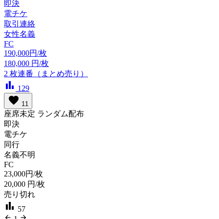
即決
電チケ
取引連絡
女性名義
FC
190,000円/枚
180,000
円/枚
2
枚連番（まとめ売り）
bar_chart
129
favorite
11
座席未定 ランダム配布
即決
電チケ
同行
名義不明
FC
23,000円/枚
20,000
円/枚
売り切れ
bar_chart
57
arrow_back
arrow_forward
1