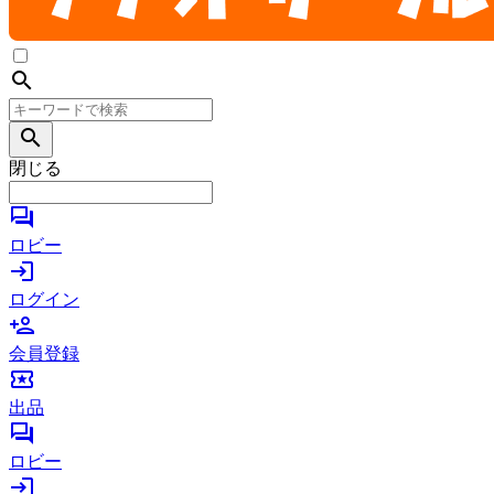
search
search
閉じる
forum
ロビー
login
ログイン
person_add
会員登録
local_activity
出品
forum
ロビー
login