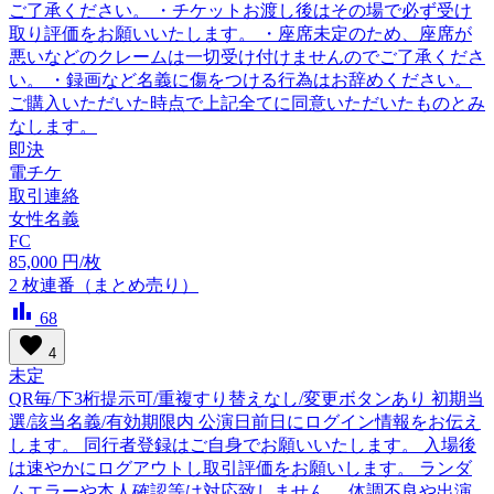
ご了承ください。 ・チケットお渡し後はその場で必ず受け
取り評価をお願いいたします。 ・座席未定のため、座席が
悪いなどのクレームは一切受け付けませんのでご了承くださ
い。 ・録画など名義に傷をつける行為はお辞めください。
ご購入いただいた時点で上記全てに同意いただいたものとみ
なします。
即決
電チケ
取引連絡
女性名義
FC
85,000
円/枚
2
枚連番（まとめ売り）
bar_chart
68
favorite
4
未定
QR毎/下3桁提示可/重複すり替えなし/変更ボタンあり 初期当
選/該当名義/有効期限内 公演日前日にログイン情報をお伝え
します。 同行者登録はご自身でお願いいたします。 入場後
は速やかにログアウトし取引評価をお願いします。 ランダ
ムエラーや本人確認等は対応致しません。 体調不良や出演