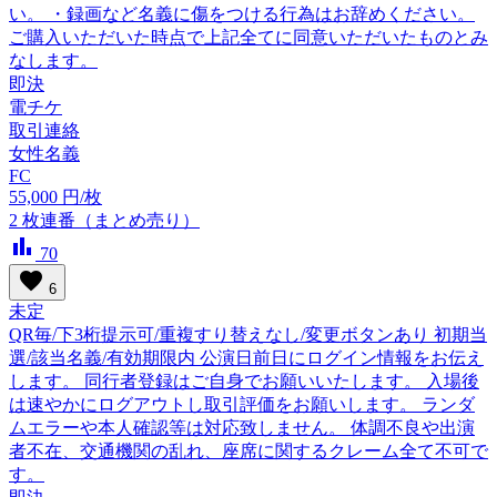
い。 ・録画など名義に傷をつける行為はお辞めください。
ご購入いただいた時点で上記全てに同意いただいたものとみ
なします。
即決
電チケ
取引連絡
女性名義
FC
55,000
円/枚
2
枚連番（まとめ売り）
bar_chart
70
favorite
6
未定
QR毎/下3桁提示可/重複すり替えなし/変更ボタンあり 初期当
選/該当名義/有効期限内 公演日前日にログイン情報をお伝え
します。 同行者登録はご自身でお願いいたします。 入場後
は速やかにログアウトし取引評価をお願いします。 ランダ
ムエラーや本人確認等は対応致しません。 体調不良や出演
者不在、交通機関の乱れ、座席に関するクレーム全て不可で
す。