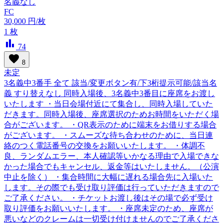
名義なし
FC
30,000
円/枚
1
枚
bar_chart
74
favorite
8
未定
3名義中3番手 全て 該当/変更ボタン有/下3桁提示可能/該当名
義 すり替えなし 同時入場後、3名義中3番目に座席をお渡し
いたします ・当日会場付近にて集合し、同時入場していた
だきます。同時入場後、座席選択のためお時間をいただく場
合がございます。 ・QR表示のために端末をお借りする場合
がございます。 ・スムーズな待ち合わせのために、当日連
絡のつく電話番号の交換をお願いいたします。 ・体調不
良、ランダムエラー、本人確認等いかなる理由で入場できな
かった場合でもキャンセル、返金等はいたしません。（公演
中止を除く） ・集合時間に大幅に遅れる場合先に入場いた
します。その際でも受け取り評価は行っていただきますので
ご了承ください。 ・チケットお渡し後はその場で必ず受け
取り評価をお願いいたします。 ・座席未定のため、座席が
悪いなどのクレームは一切受け付けませんのでご了承くださ