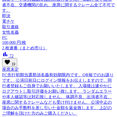
者不在、交通機関の乱れ、座席に関するクレーム全て不可で
す。
即決
電チケ
取引連絡
女性名義
FC
100,000
円/枚
2
枚連番（まとめ売り）
bar_chart
72
favorite
19
座席未定
FC先行初期当選那須名義有効期限内です。QR毎でのお譲り
です。 公演日前日にログイン情報をお伝えしますので、同
行者登録もご自身でお願いいたします。 入場後は速やかに
ログアウトし取引評価をお願い致します。 ランダムエラー
や本人確認等は対応致しません。 体調不良、出演者不在、
座席に関するクレームなども受け付けません。 公演中止の
場合のみ手数料を差し引いた金額を返金致します。 上記の
ご理解を頂けた方のみご購入ください。