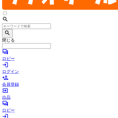
search
search
閉じる
forum
ロビー
login
ログイン
person_add
会員登録
local_activity
出品
forum
ロビー
login