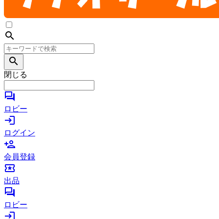
search
search
閉じる
forum
ロビー
login
ログイン
person_add
会員登録
local_activity
出品
forum
ロビー
login