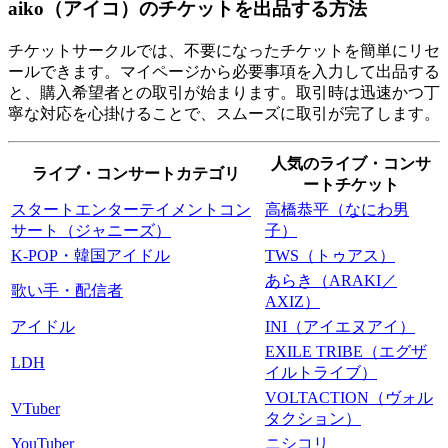
aiko（アイコ）のチケットを出品する方法
チケットサークルでは、不要になったチケットを簡単にリセ
ールできます。マイページから必要事項を入力して出品する
と、購入希望者との取引が始まります。取引時は迅速かつ丁
寧な対応を心掛けることで、スムーズに取引が完了します。
人気のライブ・コンサ
ライブ・コンサートカテゴリ
ートチケット
スタートエンターテイメントコン
高橋恭平（なにわ男
サート（ジャニーズ）
子）
K-POP・韓国アイドル
TWS（トゥアス）
あらき（ARAKI／
歌い手・配信者
AXIZ）
アイドル
INI（アイエヌアイ）
EXILE TRIBE（エグザ
LDH
イルトライブ）
VOLTACTION（ヴォル
VTuber
タクション）
YouTuber
ニシコリ