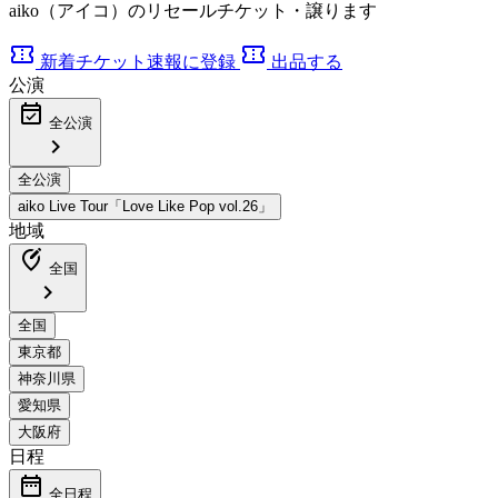
aiko（アイコ）のリセールチケット・譲ります
confirmation_number
confirmation_number
新着チケット速報に登録
出品する
公演
event_available
全公演
chevron_right
地域
edit_location_alt
全国
chevron_right
日程
date_range
全日程