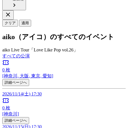
chevron_right
close
クリア
適用
aiko（アイコ）のすべてのイベント
aiko Live Tour「Love Like Pop vol.26」
すべての公演
confirmation_number
0
枚
[神奈川, 大阪, 東京, 愛知]
詳細ページへ
2026/11/14(土) 17:30
confirmation_number
0
枚
[神奈川]
詳細ページへ
2026/11/15(日) 17:30