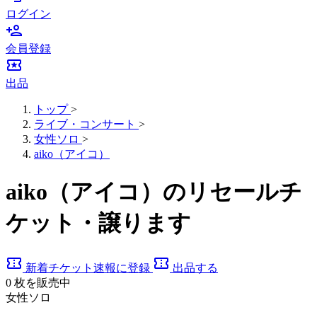
ログイン
person_add
会員登録
local_activity
出品
トップ
>
ライブ・コンサート
>
女性ソロ
>
aiko（アイコ）
aiko（アイコ）のリセールチ
ケット・譲ります
confirmation_number
confirmation_number
新着チケット速報に登録
出品する
0
枚を販売中
女性ソロ