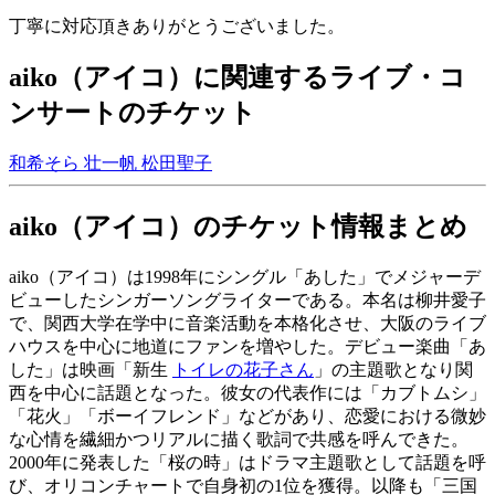
丁寧に対応頂きありがとうございました。
aiko（アイコ）に関連するライブ・コ
ンサートのチケット
和希そら
壮一帆
松田聖子
aiko（アイコ）のチケット情報まとめ
aiko（アイコ）は1998年にシングル「あした」でメジャーデ
ビューしたシンガーソングライターである。本名は柳井愛子
で、関西大学在学中に音楽活動を本格化させ、大阪のライブ
ハウスを中心に地道にファンを増やした。デビュー楽曲「あ
した」は映画「新生
トイレの花子さん
」の主題歌となり関
西を中心に話題となった。彼女の代表作には「カブトムシ」
「花火」「ボーイフレンド」などがあり、恋愛における微妙
な心情を繊細かつリアルに描く歌詞で共感を呼んできた。
2000年に発表した「桜の時」はドラマ主題歌として話題を呼
び、オリコンチャートで自身初の1位を獲得。以降も「三国