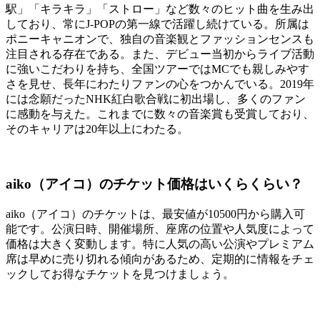
駅」「キラキラ」「ストロー」など数々のヒット曲を生み出
しており、常にJ-POPの第一線で活躍し続けている。所属は
ポニーキャニオンで、独自の音楽観とファッションセンスも
注目される存在である。また、デビュー当初からライブ活動
に強いこだわりを持ち、全国ツアーではMCでも親しみやす
さを見せ、長年にわたりファンの心をつかんでいる。2019年
には念願だったNHK紅白歌合戦に初出場し、多くのファン
に感動を与えた。これまでに数々の音楽賞も受賞しており、
そのキャリアは20年以上にわたる。
aiko（アイコ）のチケット価格はいくらくらい？
aiko（アイコ）のチケットは、最安値が10500円から購入可
能です。公演日時、開催場所、座席の位置や人気度によって
価格は大きく変動します。特に人気の高い公演やプレミアム
席は早めに売り切れる傾向があるため、定期的に情報をチェ
ックしてお得なチケットを見つけましょう。