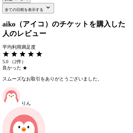
keyboard_arrow_down
全ての日程を表示する
aiko（アイコ）のチケットを購入した
人のレビュー
平均利用満足度
star
star
star
star
star
5.0
（2件）
良かった
★
スムーズなお取引をありがとうございました。
りん