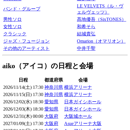
LE VELVETS（ル・ヴ
バンド・グループ
ェルヴェッツ）
男性ソロ
髙地優吾（SixTONES）
女性ソロ
和希そら
クラシック
結城貴弘
ジャズ・フュージョン
Omarion（オマリオン）
その他のアーティスト
中井千聖
aiko（アイコ）の日程と会場
日程
都道府県
会場
2026/11/14(土) 17:30
神奈川県
横浜アリーナ
2026/11/15(日) 17:30
神奈川県
横浜アリーナ
2026/12/02(水) 18:30
愛知県
日本ガイシホール
2026/12/03(木) 18:30
愛知県
日本ガイシホール
2026/12/31(木) 00:00
大阪府
大阪城ホール
2027/01/09(土) 17:30
大阪府
Asueアリーナ大阪