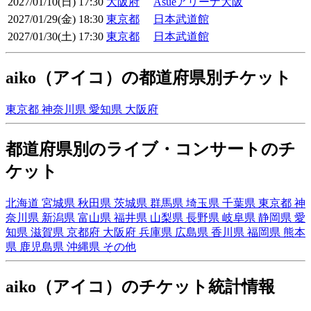
2027/01/10(日) 17:30
大阪府
Asueアリーナ大阪
2027/01/29(金) 18:30
東京都
日本武道館
2027/01/30(土) 17:30
東京都
日本武道館
aiko（アイコ）の都道府県別チケット
東京都
神奈川県
愛知県
大阪府
都道府県別のライブ・コンサートのチ
ケット
北海道
宮城県
秋田県
茨城県
群馬県
埼玉県
千葉県
東京都
神
奈川県
新潟県
富山県
福井県
山梨県
長野県
岐阜県
静岡県
愛
知県
滋賀県
京都府
大阪府
兵庫県
広島県
香川県
福岡県
熊本
県
鹿児島県
沖縄県
その他
aiko（アイコ）のチケット統計情報