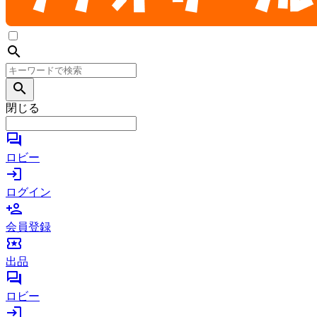
search
search
閉じる
forum
ロビー
login
ログイン
person_add
会員登録
local_activity
出品
forum
ロビー
login