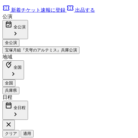
confirmation_number
confirmation_number
新着チケット速報に登録
出品する
公演
event_available
全公演
chevron_right
地域
edit_location_alt
全国
chevron_right
日程
date_range
全日程
chevron_right
close
クリア
適用