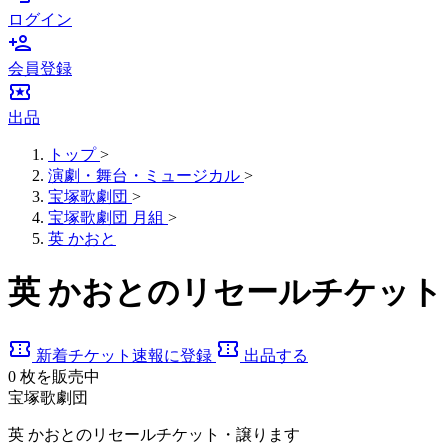
ログイン
person_add
会員登録
local_activity
出品
トップ
>
演劇・舞台・ミュージカル
>
宝塚歌劇団
>
宝塚歌劇団 月組
>
英 かおと
英 かおとのリセールチケッ
confirmation_number
confirmation_number
新着チケット速報に登録
出品する
0
枚を販売中
宝塚歌劇団
英 かおとのリセールチケット・譲ります