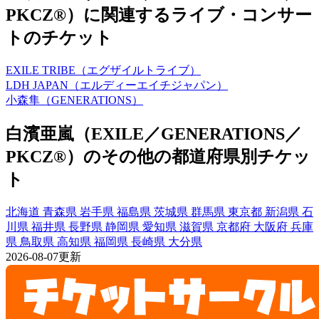
PKCZ®）に関連するライブ・コンサー
トのチケット
EXILE TRIBE（エグザイルトライブ）
LDH JAPAN（エルディーエイチジャパン）
小森隼（GENERATIONS）
白濱亜嵐（EXILE／GENERATIONS／
PKCZ®）のその他の都道府県別チケッ
ト
北海道
青森県
岩手県
福島県
茨城県
群馬県
東京都
新潟県
石
川県
福井県
長野県
静岡県
愛知県
滋賀県
京都府
大阪府
兵庫
県
鳥取県
高知県
福岡県
長崎県
大分県
2026-08-07更新