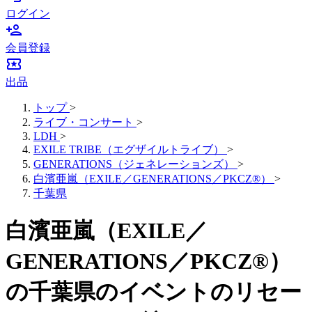
ログイン
person_add
会員登録
local_activity
出品
トップ
>
ライブ・コンサート
>
LDH
>
EXILE TRIBE（エグザイルトライブ）
>
GENERATIONS（ジェネレーションズ）
>
白濱亜嵐（EXILE／GENERATIONS／PKCZ®）
>
千葉県
白濱亜嵐（EXILE／
GENERATIONS／PKCZ®）
の千葉県のイベントのリセー