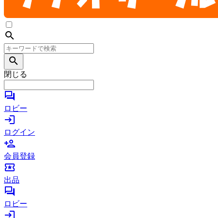
search
search
閉じる
forum
ロビー
login
ログイン
person_add
会員登録
local_activity
出品
forum
ロビー
login