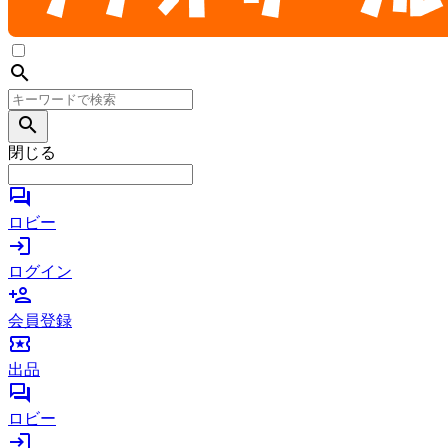
search
search
閉じる
forum
ロビー
login
ログイン
person_add
会員登録
local_activity
出品
forum
ロビー
login