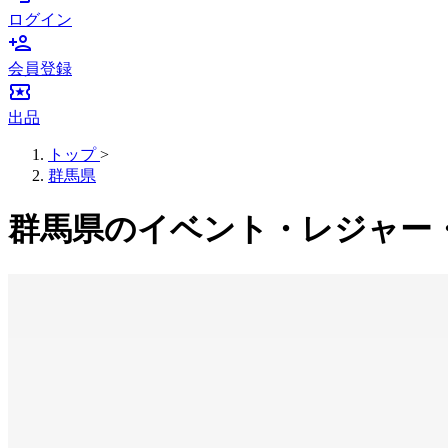
ログイン
person_add
会員登録
local_activity
出品
トップ
>
群馬県
群馬県のイベント・レジャー