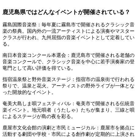
鹿児島県ではどんなイベントが開催されている？
霧島国際音楽祭：毎年夏に霧島市で開催されるクラシック音
楽の祭典。国内外の一流アーティストによる演奏やマスター
クラスが行われ、九州屈指の音楽イベントとして定着してい
る。
南日本音楽コンクール本選会：鹿児島市で開催される老舗の
音楽コンクールで、クラシック音楽を中心に若手演奏家の登
竜門として高い評価を得ている。
指宿温泉祭と野外音楽ステージ：指宿市の温泉街で行われる
祭りで、温泉と花火、アーティストの野外ライブが一体とな
った開放的なイベント。
奄美大島しま唄フェスティバル：奄美市で開催される伝統音
楽イベント。地元唄者（うたしゃ）たちが集まり、三線と唄
によるステージが島の夜を彩る。
鹿屋市文化会館の演劇と市民ミュージカル：鹿屋市を拠点に
活動する劇団や学校・市民による創作劇が定期的に上演され