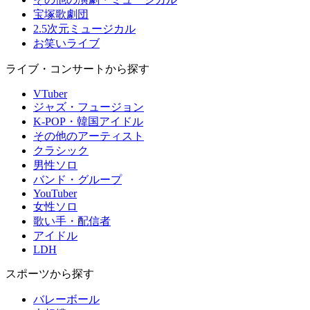
宝塚歌劇団
2.5次元ミュージカル
お笑いライブ
ライブ・コンサートから探す
VTuber
ジャズ・フュージョン
K-POP・韓国アイドル
その他のアーティスト
クラシック
男性ソロ
バンド・グループ
YouTuber
女性ソロ
歌い手・配信者
アイドル
LDH
スポーツから探す
バレーボール