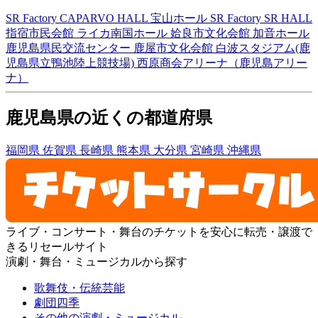
SR Factory CAPARVO HALL
宝山ホール
SR Factory SR HALL
指宿市民会館
ライカ南国ホール
姶良市文化会館 加音ホール
鹿児島県民交流センター
鹿屋市文化会館
白波スタジアム(鹿
児島県立鴨池陸上競技場)
西原商会アリーナ（鹿児島アリー
ナ）
鹿児島県の近くの都道府県
福岡県
佐賀県
長崎県
熊本県
大分県
宮崎県
沖縄県
ライブ・コンサート・舞台のチケットを安心に転売・譲渡で
きるリセールサイト
演劇・舞台・ミュージカルから探す
歌舞伎・伝統芸能
劇団四季
その他の演劇・ミュージカル