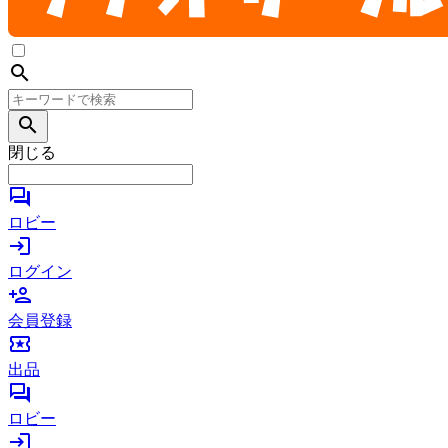
search
search
閉じる
forum
ロビー
login
ログイン
person_add
会員登録
local_activity
出品
forum
ロビー
login