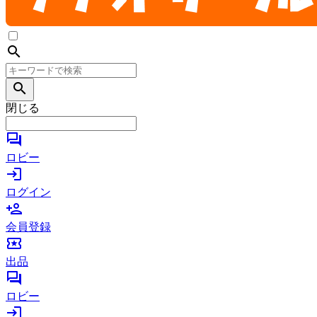
search
search
閉じる
forum
ロビー
login
ログイン
person_add
会員登録
local_activity
出品
forum
ロビー
login