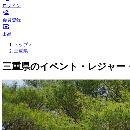
ログイン
person_add
会員登録
local_activity
出品
トップ
>
三重県
三重県のイベント・レジャー