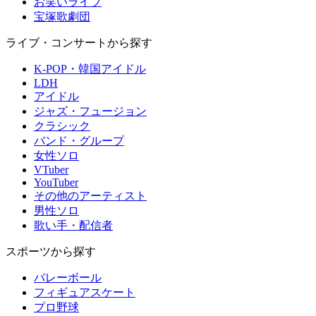
お笑いライブ
宝塚歌劇団
ライブ・コンサートから探す
K-POP・韓国アイドル
LDH
アイドル
ジャズ・フュージョン
クラシック
バンド・グループ
女性ソロ
VTuber
YouTuber
その他のアーティスト
男性ソロ
歌い手・配信者
スポーツから探す
バレーボール
フィギュアスケート
プロ野球