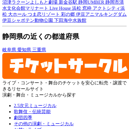
沼津ラクーンよしもと劇場
新金谷駅
静岡UMBER
静岡市清
水文化会館マリナート
Live House 浜松 窓枠
アクトシティ浜
松 大ホール
つま恋リゾート 彩の郷
伊豆アニマルキングダム
伊豆シャボテン動物公園
下田海中水族館
静岡県の近くの都道府県
岐阜県
愛知県
三重県
ライブ・コンサート・舞台のチケットを安心に転売・譲渡で
きるリセールサイト
演劇・舞台・ミュージカルから探す
2.5次元ミュージカル
歌舞伎・伝統芸能
劇団四季
その他の演劇・ミュージカル