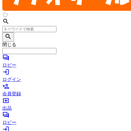
search
search
閉じる
forum
ロビー
login
ログイン
person_add
会員登録
local_activity
出品
forum
ロビー
login