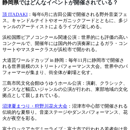
静岡県
ではどんなイベントが開催されている？
頂 ITADAKI
：毎年6月に吉田公園で開催される野外音楽フェ
ス。キャンドルナイトやオーガニックフードとともに、多ジ
ャンルのアーティストによるライブが楽しめる。
浜松国際ピアノコンクール関連公演：世界的にも評価の高い
コンクールで、開催年には国内外の演奏家によるガラ・コン
サートやマスタークラスが浜松市で開かれる。
大道芸ワールドカップ in 静岡：毎年11月に静岡市で開催さ
れる世界規模のストリートパフォーマンス大会。世界中のパ
フォーマーが集まり、街全体が劇場と化す。
三島市民文化会館ゆうゆうホール公演：演劇、クラシック、
ダンスなど幅広いジャンルの公演が行われ、東部地域の文化
拠点として親しまれている。
沼津夏まつり・狩野川花火大会
：沼津市中心部で開催される
伝統的な夏祭り。音楽ステージやダンスパフォーマンス、花
火が夜空を彩る。
富士ロックアカデミーライブ：富士市で行われる若者向け音