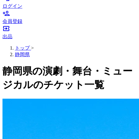
ログイン
person_add
会員登録
local_activity
出品
トップ
>
静岡県
静岡県の演劇・舞台・ミュー
ジカルのチケット一覧