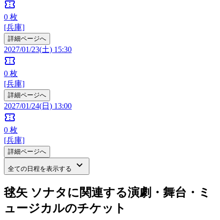
confirmation_number
0
枚
[兵庫]
詳細ページへ
2027/01/23(土) 15:30
confirmation_number
0
枚
[兵庫]
詳細ページへ
2027/01/24(日) 13:00
confirmation_number
0
枚
[兵庫]
詳細ページへ
keyboard_arrow_down
全ての日程を表示する
毬矢 ソナタに関連する演劇・舞台・ミ
ュージカルのチケット