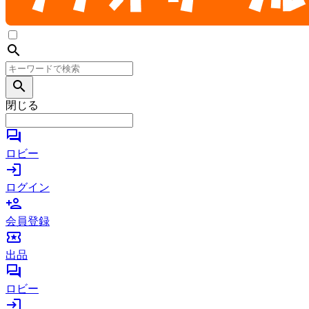
search
search
閉じる
forum
ロビー
login
ログイン
person_add
会員登録
local_activity
出品
forum
ロビー
login