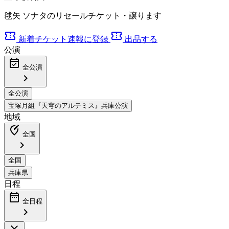
毬矢 ソナタのリセールチケット・譲ります
confirmation_number
confirmation_number
新着チケット速報に登録
出品する
公演
event_available
全公演
chevron_right
地域
edit_location_alt
全国
chevron_right
日程
date_range
全日程
chevron_right
close