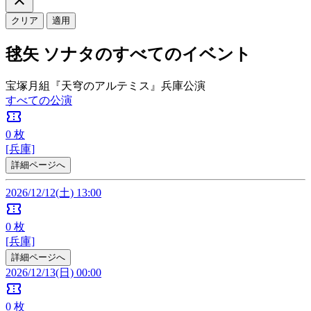
クリア
適用
毬矢 ソナタのすべてのイベント
宝塚月組『天穹のアルテミス』兵庫公演
すべての公演
confirmation_number
0
枚
[兵庫]
詳細ページへ
2026/12/12(土) 13:00
confirmation_number
0
枚
[兵庫]
詳細ページへ
2026/12/13(日) 00:00
confirmation_number
0
枚