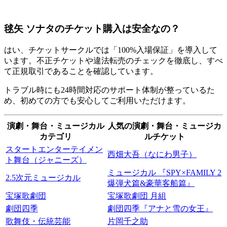
毬矢 ソナタのチケット購入は安全なの？
はい、チケットサークルでは「100%入場保証」を導入して
います。不正チケットや違法転売のチェックを徹底し、すべ
て正規取引であることを確認しています。
トラブル時にも24時間対応のサポート体制が整っているた
め、初めての方でも安心してご利用いただけます。
演劇・舞台・ミュージカル
人気の演劇・舞台・ミュージカ
カテゴリ
ルチケット
スタートエンターテイメン
西畑大吾（なにわ男子）
ト舞台（ジャニーズ）
ミュージカル 『SPY×FAMILY 2
2.5次元ミュージカル
爆弾犬篇&豪華客船篇』
宝塚歌劇団
宝塚歌劇団 月組
劇団四季
劇団四季『アナと雪の女王』
歌舞伎・伝統芸能
片岡千之助