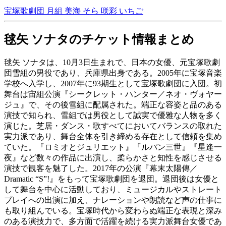
宝塚歌劇団 月組
美海 そら
咲彩 いちご
毬矢 ソナタのチケット情報まとめ
毬矢 ソナタは、10月3日生まれで、日本の女優、元宝塚歌劇
団雪組の男役であり、兵庫県出身である。2005年に宝塚音楽
学校へ入学し、2007年に93期生として宝塚歌劇団に入団。初
舞台は宙組公演『シークレット・ハンター／ネオ・ヴォヤー
ジュ』で、その後雪組に配属された。端正な容姿と品のある
演技で知られ、雪組では男役として誠実で優雅な人物を多く
演じた。芝居・ダンス・歌すべてにおいてバランスの取れた
実力派であり、舞台全体を引き締める存在として信頼を集め
ていた。『ロミオとジュリエット』『ルパン三世』『星逢一
夜』など数々の作品に出演し、柔らかさと知性を感じさせる
演技で観客を魅了した。2017年の公演『幕末太陽傳／
Dramatic “S”!』をもって宝塚歌劇団を退団。退団後は女優と
して舞台を中心に活動しており、ミュージカルやストレート
プレイへの出演に加え、ナレーションや朗読など声の仕事に
も取り組んでいる。宝塚時代から変わらぬ端正な表現と深み
のある演技力で、多方面で活躍を続ける実力派舞台女優であ