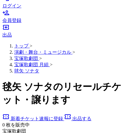
ログイン
person_add
会員登録
local_activity
出品
トップ
>
演劇・舞台・ミュージカル
>
宝塚歌劇団
>
宝塚歌劇団 月組
>
毬矢 ソナタ
毬矢 ソナタのリセールチケ
ット・譲ります
confirmation_number
confirmation_number
新着チケット速報に登録
出品する
0
枚を販売中
宝塚歌劇団