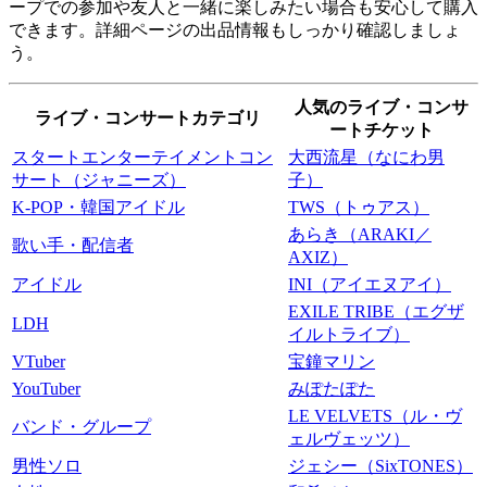
ープでの参加や友人と一緒に楽しみたい場合も安心して購入
できます。詳細ページの出品情報もしっかり確認しましょ
う。
人気のライブ・コンサ
ライブ・コンサートカテゴリ
ートチケット
スタートエンターテイメントコン
大西流星（なにわ男
サート（ジャニーズ）
子）
K-POP・韓国アイドル
TWS（トゥアス）
あらき（ARAKI／
歌い手・配信者
AXIZ）
アイドル
INI（アイエヌアイ）
EXILE TRIBE（エグザ
LDH
イルトライブ）
VTuber
宝鐘マリン
YouTuber
みぽたぽた
LE VELVETS（ル・ヴ
バンド・グループ
ェルヴェッツ）
男性ソロ
ジェシー（SixTONES）