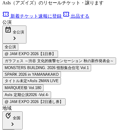
AsIs（アズイズ）のリセールチケット・譲ります
confirmation_number
confirmation_number
新着チケット速報に登録
出品する
公演
event_available
全公演
chevron_right
地域
edit_location_alt
全国
chevron_right