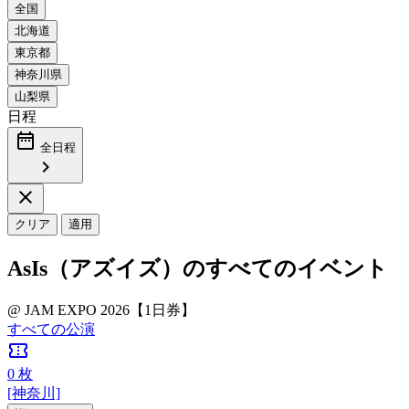
日程
date_range
全日程
chevron_right
close
クリア
適用
AsIs（アズイズ）のすべてのイベント
@ JAM EXPO 2026【1日券】
すべての公演
confirmation_number
0
枚
[神奈川]