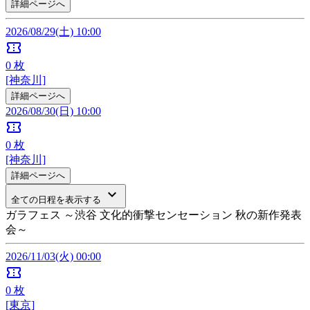
詳細ページへ
2026/08/29(土) 10:00
confirmation_number
0
枚
[神奈川]
詳細ページへ
2026/08/30(日) 10:00
confirmation_number
0
枚
[神奈川]
詳細ページへ
keyboard_arrow_down
全ての日程を表示する
ガラフェス ～渋谷 文化的衝撃センセーション 秋の新作発表
会～
2026/11/03(火) 00:00
confirmation_number
0
枚
[東京]