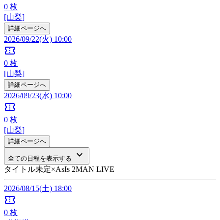
0
枚
[山梨]
詳細ページへ
2026/09/22(火) 10:00
confirmation_number
0
枚
[山梨]
詳細ページへ
2026/09/23(水) 10:00
confirmation_number
0
枚
[山梨]
詳細ページへ
keyboard_arrow_down
全ての日程を表示する
タイトル未定×AsIs 2MAN LIVE
2026/08/15(土) 18:00
confirmation_number
0
枚