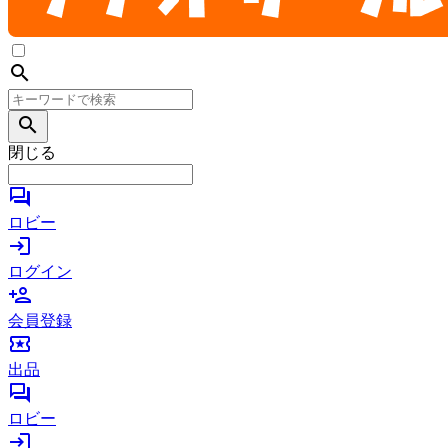
search
search
閉じる
forum
ロビー
login
ログイン
person_add
会員登録
local_activity
出品
forum
ロビー
login