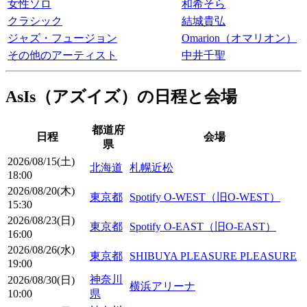
女性ソロ
和希そら
クラシック
結城貴弘
ジャズ・フュージョン
Omarion（オマリオン）
その他のアーティスト
中井千聖
AsIs（アズイズ）の日程と会場
都道府
日程
会場
県
2026/08/15(土)
北海道
札幌近松
18:00
2026/08/20(木)
東京都
Spotify O-WEST（旧O-WEST）
15:30
2026/08/23(日)
東京都
Spotify O-EAST（旧O-EAST）
16:00
2026/08/26(水)
東京都
SHIBUYA PLEASURE PLEASURE
19:00
神奈川
2026/08/30(日)
横浜アリーナ
10:00
県