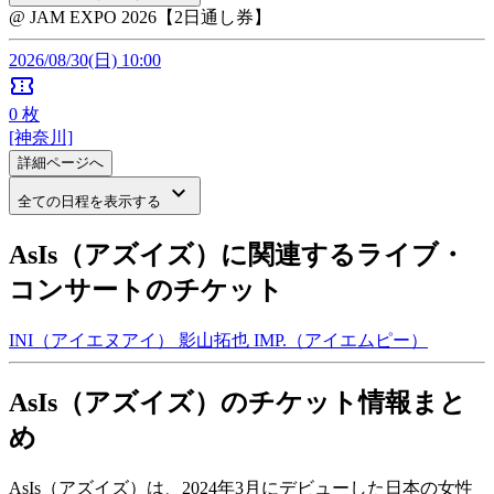
@ JAM EXPO 2026【2日通し券】
2026/08/30(日) 10:00
confirmation_number
0
枚
[神奈川]
詳細ページへ
keyboard_arrow_down
全ての日程を表示する
AsIs（アズイズ）に関連するライブ・
コンサートのチケット
INI（アイエヌアイ）
影山拓也
IMP.（アイエムピー）
AsIs（アズイズ）のチケット情報まと
め
AsIs（アズイズ）は、2024年3月にデビューした日本の女性