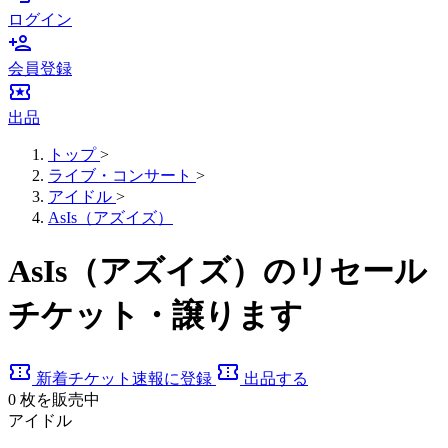
ログイン
person_add
会員登録
local_activity
出品
トップ
>
ライブ・コンサート
>
アイドル
>
AsIs（アズイズ）
AsIs（アズイズ）のリセール
チケット・譲ります
confirmation_number
confirmation_number
新着チケット速報に登録
出品する
0
枚を販売中
アイドル