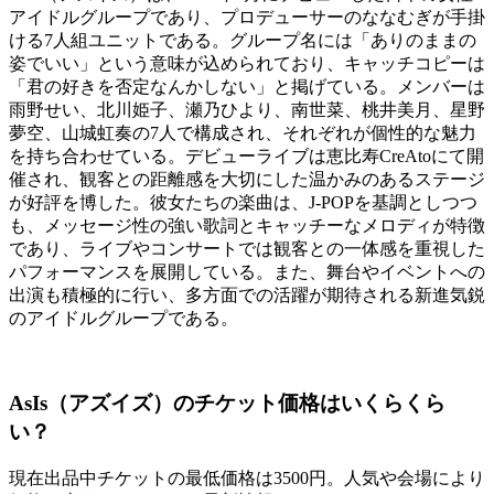
アイドルグループであり、プロデューサーのななむぎが手掛
ける7人組ユニットである。グループ名には「ありのままの
姿でいい」という意味が込められており、キャッチコピーは
「君の好きを否定なんかしない」と掲げている。メンバーは
雨野せい、北川姫子、瀬乃ひより、南世菜、桃井美月、星野
夢空、山城虹奏の7人で構成され、それぞれが個性的な魅力
を持ち合わせている。デビューライブは恵比寿CreAtoにて開
催され、観客との距離感を大切にした温かみのあるステージ
が好評を博した。彼女たちの楽曲は、J-POPを基調としつつ
も、メッセージ性の強い歌詞とキャッチーなメロディが特徴
であり、ライブやコンサートでは観客との一体感を重視した
パフォーマンスを展開している。また、舞台やイベントへの
出演も積極的に行い、多方面での活躍が期待される新進気鋭
のアイドルグループである。
AsIs（アズイズ）のチケット価格はいくらくら
い？
現在出品中チケットの最低価格は3500円。人気や会場により