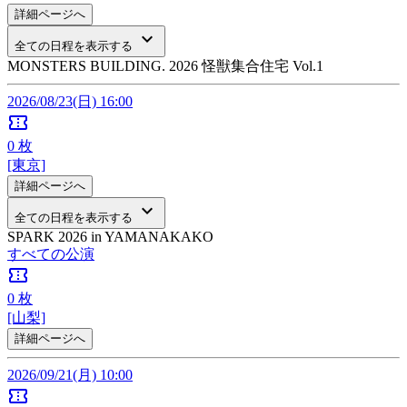
詳細ページへ
keyboard_arrow_down
全ての日程を表示する
MONSTERS BUILDING. 2026 怪獣集合住宅 Vol.1
2026/08/23(日) 16:00
confirmation_number
0
枚
[東京]
詳細ページへ
keyboard_arrow_down
全ての日程を表示する
SPARK 2026 in YAMANAKAKO
すべての公演
confirmation_number
0
枚
[山梨]
詳細ページへ
2026/09/21(月) 10:00
confirmation_number