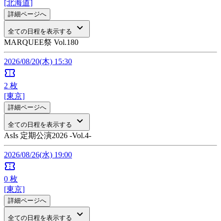
[北海道]
詳細ページへ
keyboard_arrow_down
全ての日程を表示する
MARQUEE祭 Vol.180
2026/08/20(木) 15:30
confirmation_number
2
枚
[東京]
詳細ページへ
keyboard_arrow_down
全ての日程を表示する
AsIs 定期公演2026 -Vol.4-
2026/08/26(水) 19:00
confirmation_number
0
枚
[東京]
詳細ページへ
keyboard_arrow_down
全ての日程を表示する