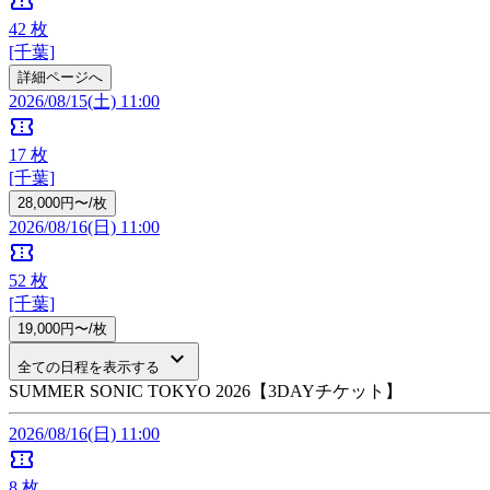
confirmation_number
42
枚
[千葉]
詳細ページへ
2026/08/15(土) 11:00
confirmation_number
17
枚
[千葉]
28,000円〜/枚
2026/08/16(日) 11:00
confirmation_number
52
枚
[千葉]
19,000円〜/枚
keyboard_arrow_down
全ての日程を表示する
SUMMER SONIC TOKYO 2026【3DAYチケット】
2026/08/16(日) 11:00
confirmation_number
8
枚