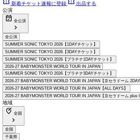
confirmation_number
confirmation_number
新着チケット速報に登録
出品する
公演
event_available
全公演
chevron_right
地域
edit_location_alt
全国
chevron_right