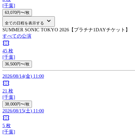
[千葉]
63,070円〜/枚
keyboard_arrow_down
全ての日程を表示する
SUMMER SONIC TOKYO 2026【プラチナ1DAYチケット】
すべての公演
confirmation_number
45
枚
[千葉]
36,500円〜/枚
2026/08/14(金) 11:00
confirmation_number
21
枚
[千葉]
38,000円〜/枚
2026/08/15(土) 11:00
confirmation_number
5
枚
[千葉]