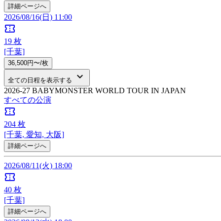
詳細ページへ
2026/08/16(日) 11:00
confirmation_number
19
枚
[千葉]
36,500円〜/枚
keyboard_arrow_down
全ての日程を表示する
2026-27 BABYMONSTER WORLD TOUR IN JAPAN
すべての公演
confirmation_number
204
枚
[千葉, 愛知, 大阪]
詳細ページへ
2026/08/11(火) 18:00
confirmation_number
40
枚
[千葉]
詳細ページへ