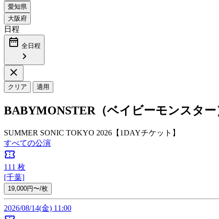
日程
date_range
全日程
chevron_right
close
クリア
適用
BABYMONSTER（ベイビーモンス
SUMMER SONIC TOKYO 2026【1DAYチケット】
すべての公演
confirmation_number
111
枚
[千葉]
19,000円〜/枚
2026/08/14(金) 11:00