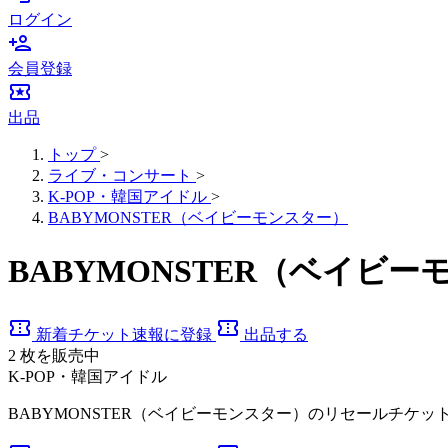
ログイン
person_add
会員登録
local_activity
出品
トップ
>
ライブ・コンサート
>
K-POP・韓国アイドル
>
BABYMONSTER（ベイビーモンスター）
BABYMONSTER（ベイ
confirmation_number
confirmation_number
新着チケット速報に登録
出品する
2
枚を販売中
K-POP・韓国アイドル
BABYMONSTER（ベイビーモンスター）のリセールチケッ