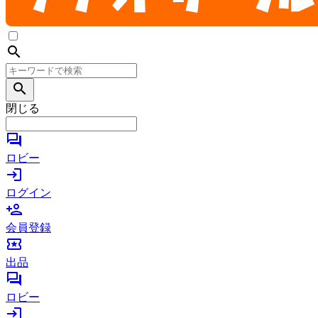
search
search
閉じる
forum
ロビー
login
ログイン
person_add
会員登録
local_activity
出品
forum
ロビー
login