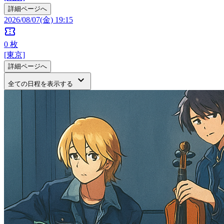
詳細ページへ
2026/08/07(金) 19:15
confirmation_number
0
枚
[東京]
詳細ページへ
keyboard_arrow_down
全ての日程を表示する