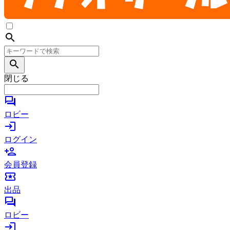
search
search
閉じる
forum
ロビー
login
ログイン
person_add
会員登録
local_activity
出品
forum
ロビー
login