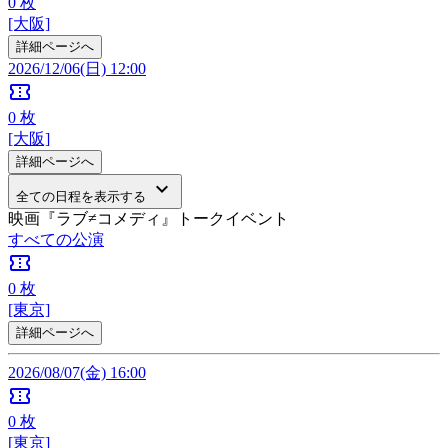
0
枚
[大阪]
詳細ページへ
2026/12/06(日) 12:00
confirmation_number
0
枚
[大阪]
詳細ページへ
keyboard_arrow_down
全ての日程を表示する
映画『ラブ≠コメディ』トークイベント
すべての公演
confirmation_number
0
枚
[東京]
詳細ページへ
2026/08/07(金) 16:00
confirmation_number
0
枚
[東京]