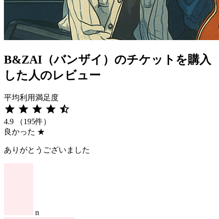
B&ZAI（バンザイ）のチケットを購入
した人のレビュー
平均利用満足度
star
star
star
star
star_half
4.9
（195件）
良かった
★
ありがとうございました
n