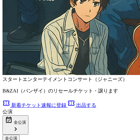
スタートエンターテイメントコンサート（ジャニーズ）
B&ZAI（バンザイ）のリセールチケット・譲ります
confirmation_number
confirmation_number
新着チケット速報に登録
出品する
公演
event_available
全公演
chevron_right