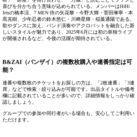
喜びを分かち合う意味が込められている。メンバーはHiHi
Jetsの橋本涼、7 MEN 侍の矢花黎・今野大輝・菅田琳寧・本
髙克樹、少年忍者の鈴木悠仁・川﨑星輝・稲葉通陽である。
歌やダンスに加え、バンド演奏やアクロバットを融合した新
しいスタイルが魅力であり、2025年6月には初の単独ライブ
が開催されるなど、今後の活躍が期待されている。
B&ZAI（バンザイ）の複数枚購入や連番指定は可
能？
連番や複数枚のチケットをお探しの方は、「2枚連番」「3連
席」などで検索・絞り込みが可能です。出品タイトルや備考
欄に記載されていることが多いので、詳細情報をしっかり確
認しましょう。
グループでの参加や同行者がいる場合も、安心してご利用い
ただけます。