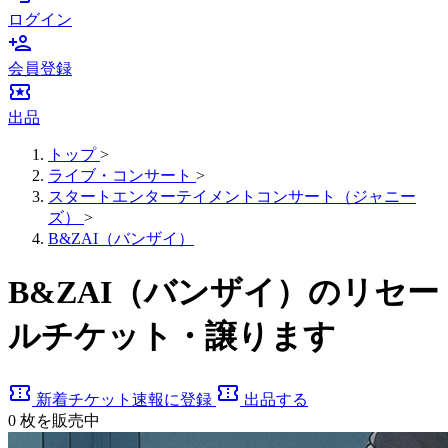
ログイン
person_add
会員登録
local_activity
出品
トップ
>
ライブ・コンサート
>
スタートエンターテイメントコンサート（ジャニー
ズ）
>
B&ZAI（バンザイ）
B&ZAI（バンザイ）のリセー
ルチケット・譲ります
confirmation_number
confirmation_number
新着チケット速報に登録
出品する
0
枚を販売中