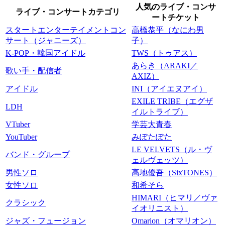
人気のライブ・コンサ
ライブ・コンサートカテゴリ
ートチケット
スタートエンターテイメントコン
高橋恭平（なにわ男
サート（ジャニーズ）
子）
K-POP・韓国アイドル
TWS（トゥアス）
あらき（ARAKI／
歌い手・配信者
AXIZ）
アイドル
INI（アイエヌアイ）
EXILE TRIBE（エグザ
LDH
イルトライブ）
VTuber
学芸大青春
YouTuber
みぽたぽた
LE VELVETS（ル・ヴ
バンド・グループ
ェルヴェッツ）
男性ソロ
髙地優吾（SixTONES）
女性ソロ
和希そら
HIMARI（ヒマリ／ヴァ
クラシック
イオリニスト）
ジャズ・フュージョン
Omarion（オマリオン）