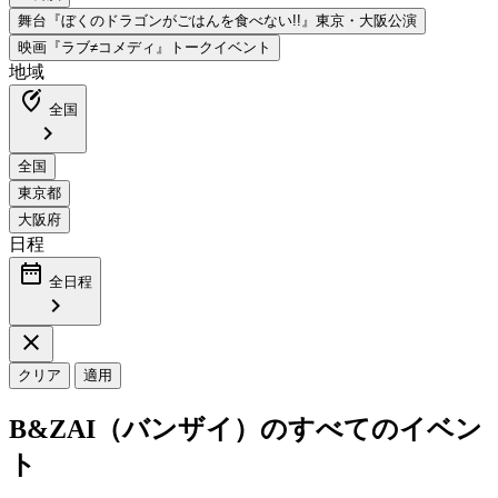
地域
edit_location_alt
全国
chevron_right
日程
date_range
全日程
chevron_right
close
クリア
適用
B&ZAI（バンザイ）のすべてのイベン
ト