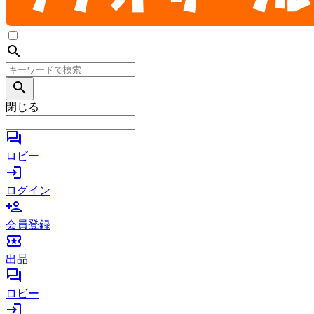
search
search
閉じる
forum
ロビー
login
ログイン
person_add
会員登録
local_activity
出品
forum
ロビー
login