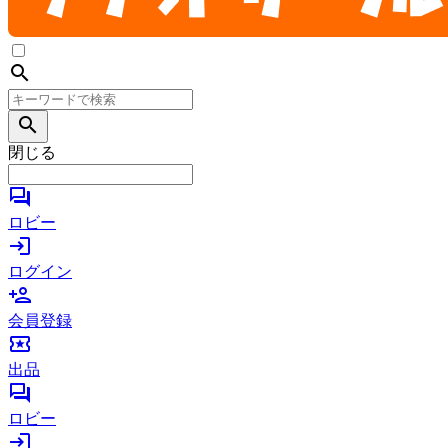
search
search
閉じる
forum
ロビー
login
ログイン
person_add
会員登録
local_activity
出品
forum
ロビー
login