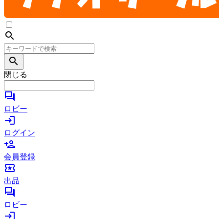
search
search
閉じる
forum
ロビー
login
ログイン
person_add
会員登録
local_activity
出品
forum
ロビー
login