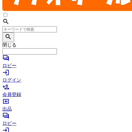
search
search
閉じる
forum
ロビー
login
ログイン
person_add
会員登録
local_activity
出品
forum
ロビー
login