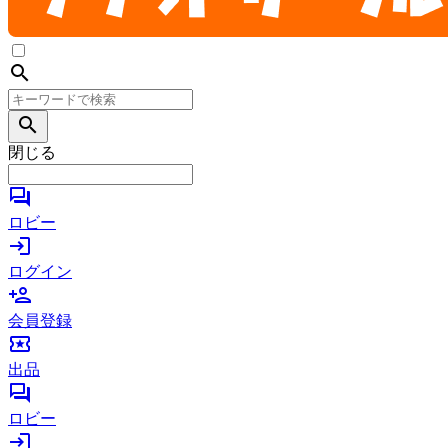
search
search
閉じる
forum
ロビー
login
ログイン
person_add
会員登録
local_activity
出品
forum
ロビー
login