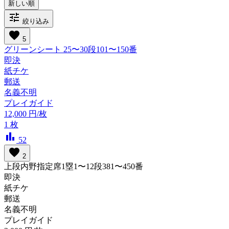
tune
絞り込み
favorite
5
グリーンシート 25〜30段101〜150番
即決
紙チケ
郵送
名義不明
プレイガイド
12,000
円/枚
1
枚
bar_chart
52
favorite
2
上段内野指定席1塁1〜12段381〜450番
即決
紙チケ
郵送
名義不明
プレイガイド