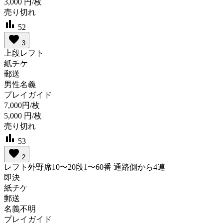
3,000
円/枚
売り切れ
bar_chart
52
favorite
3
上段レフト
紙チケ
郵送
男性名義
プレイガイド
7,000円/枚
5,000
円/枚
売り切れ
bar_chart
53
favorite
2
レフト外野席10〜20段1〜60番 通路側から4連
即決
紙チケ
郵送
名義不明
プレイガイド