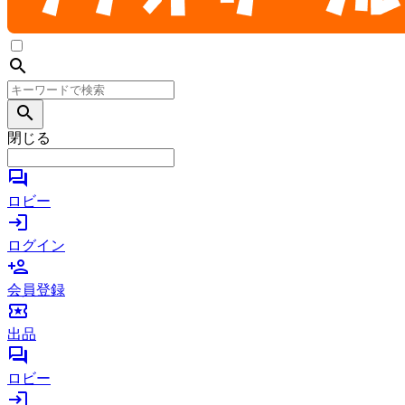
search
search
閉じる
forum
ロビー
login
ログイン
person_add
会員登録
local_activity
出品
forum
ロビー
login