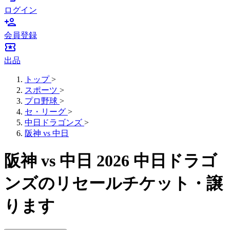
ログイン
person_add
会員登録
local_activity
出品
トップ
>
スポーツ
>
プロ野球
>
セ・リーグ
>
中日ドラゴンズ
>
阪神 vs 中日
阪神 vs 中日 2026 中日ドラゴ
ンズのリセールチケット・譲
ります