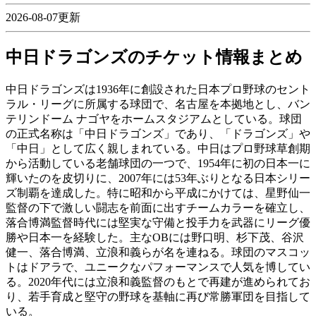
2026-08-07更新
中日ドラゴンズのチケット情報まとめ
中日ドラゴンズは1936年に創設された日本プロ野球のセント
ラル・リーグに所属する球団で、名古屋を本拠地とし、バン
テリンドーム ナゴヤをホームスタジアムとしている。球団
の正式名称は「中日ドラゴンズ」であり、「ドラゴンズ」や
「中日」として広く親しまれている。中日はプロ野球草創期
から活動している老舗球団の一つで、1954年に初の日本一に
輝いたのを皮切りに、2007年には53年ぶりとなる日本シリー
ズ制覇を達成した。特に昭和から平成にかけては、星野仙一
監督の下で激しい闘志を前面に出すチームカラーを確立し、
落合博満監督時代には堅実な守備と投手力を武器にリーグ優
勝や日本一を経験した。主なOBには野口明、杉下茂、谷沢
健一、落合博満、立浪和義らが名を連ねる。球団のマスコッ
トはドアラで、ユニークなパフォーマンスで人気を博してい
る。2020年代には立浪和義監督のもとで再建が進められてお
り、若手育成と堅守の野球を基軸に再び常勝軍団を目指して
いる。