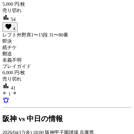
5,000
円/枚
売り切れ
bar_chart
54
favorite
4
レフト外野席1〜15段 31〜80番
即決
紙チケ
郵送
名義不明
プレイガイド
6,000
円/枚
売り切れ
bar_chart
41
arrow_back
arrow_forward
1
notifications_active
阪神 vs 中日の情報
2026/04/17(金) 18:00 阪神甲子園球場 兵庫県