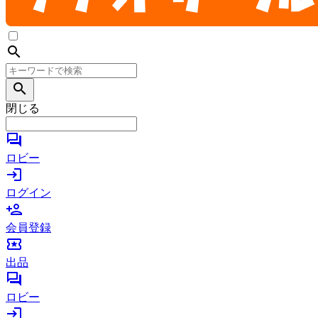
search
search
閉じる
forum
ロビー
login
ログイン
person_add
会員登録
local_activity
出品
forum
ロビー
login