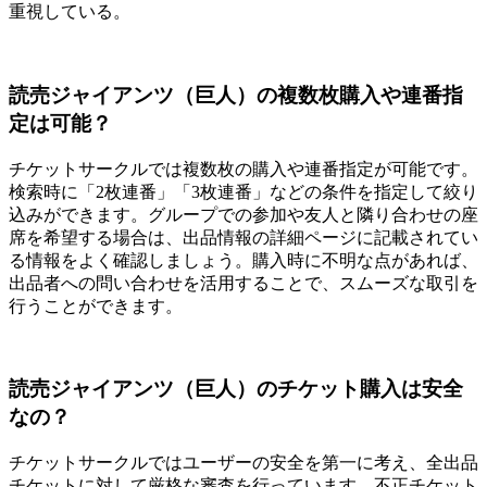
重視している。
読売ジャイアンツ（巨人）の複数枚購入や連番指
定は可能？
チケットサークルでは複数枚の購入や連番指定が可能です。
検索時に「2枚連番」「3枚連番」などの条件を指定して絞り
込みができます。グループでの参加や友人と隣り合わせの座
席を希望する場合は、出品情報の詳細ページに記載されてい
る情報をよく確認しましょう。購入時に不明な点があれば、
出品者への問い合わせを活用することで、スムーズな取引を
行うことができます。
読売ジャイアンツ（巨人）のチケット購入は安全
なの？
チケットサークルではユーザーの安全を第一に考え、全出品
チケットに対して厳格な審査を行っています。不正チケット