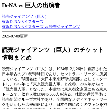
DeNA vs 巨人の出演者
読売ジャイアンツ（巨人）
横浜DeNAベイスターズ
横浜DeNAベイスターズ vs 読売ジャイアンツ
2026-07-09更新
読売ジャイアンツ（巨人）のチケット
情報まとめ
読売ジャイアンツ（巨人）は、1934年12月26日に創設された
日本最古のプロ野球球団であり、セントラル・リーグに所属
している。球団名は「大日本東京野球倶楽部」としてスター
トし、1947年に「東京読売巨人軍」と改称、2002年からは
「読売巨人軍」となった。本拠地は東京都文京区にある東京
ドームで、収容人数は約46,000人を誇る。球団の運営母体は
読売新聞グループ本社であり、全国的なメディアネットワー
クを活かした広報戦略により、日本全国に多くのファンを抱