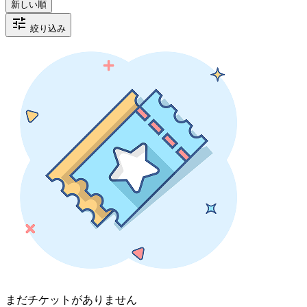
tune
絞り込み
まだチケットがありません