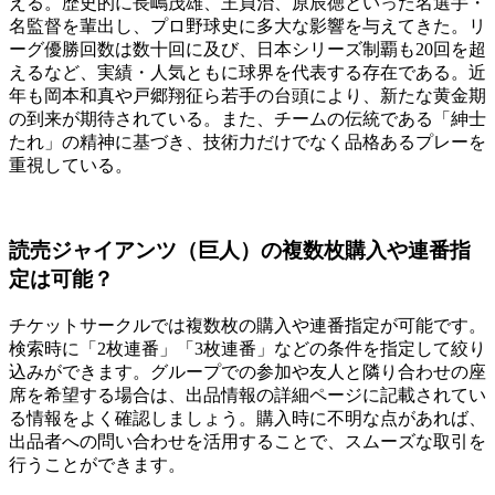
える。歴史的に長嶋茂雄、王貞治、原辰徳といった名選手・
名監督を輩出し、プロ野球史に多大な影響を与えてきた。リ
ーグ優勝回数は数十回に及び、日本シリーズ制覇も20回を超
えるなど、実績・人気ともに球界を代表する存在である。近
年も岡本和真や戸郷翔征ら若手の台頭により、新たな黄金期
の到来が期待されている。また、チームの伝統である「紳士
たれ」の精神に基づき、技術力だけでなく品格あるプレーを
重視している。
読売ジャイアンツ（巨人）の複数枚購入や連番指
定は可能？
チケットサークルでは複数枚の購入や連番指定が可能です。
検索時に「2枚連番」「3枚連番」などの条件を指定して絞り
込みができます。グループでの参加や友人と隣り合わせの座
席を希望する場合は、出品情報の詳細ページに記載されてい
る情報をよく確認しましょう。購入時に不明な点があれば、
出品者への問い合わせを活用することで、スムーズな取引を
行うことができます。