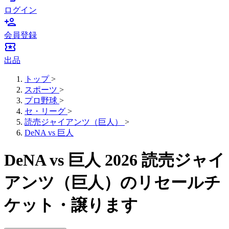
ログイン
person_add
会員登録
local_activity
出品
トップ
>
スポーツ
>
プロ野球
>
セ・リーグ
>
読売ジャイアンツ（巨人）
>
DeNA vs 巨人
DeNA vs 巨人 2026 読売ジャイ
アンツ（巨人）のリセールチ
ケット・譲ります