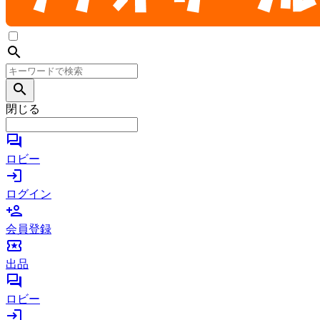
search
search
閉じる
forum
ロビー
login
ログイン
person_add
会員登録
local_activity
出品
forum
ロビー
login