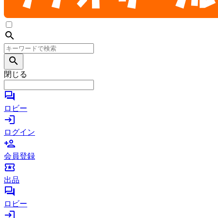
search
search
閉じる
forum
ロビー
login
ログイン
person_add
会員登録
local_activity
出品
forum
ロビー
login