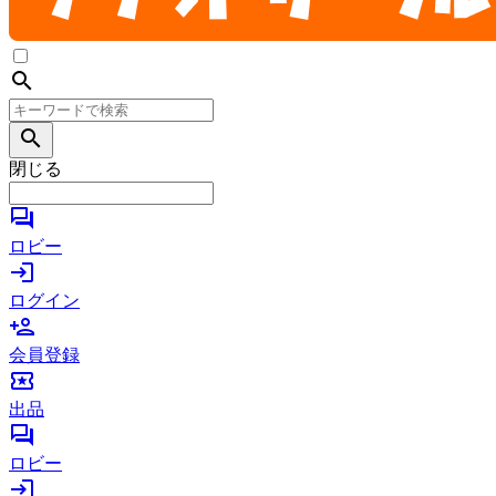
search
search
閉じる
forum
ロビー
login
ログイン
person_add
会員登録
local_activity
出品
forum
ロビー
login