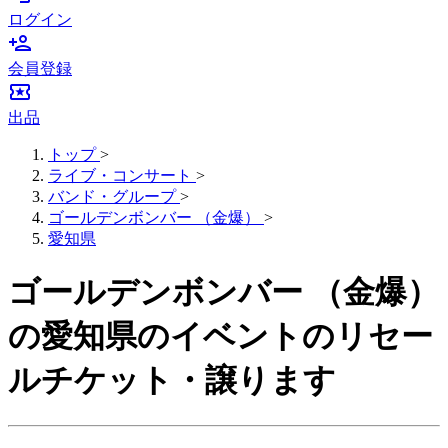
ログイン
person_add
会員登録
local_activity
出品
トップ
>
ライブ・コンサート
>
バンド・グループ
>
ゴールデンボンバー （金爆）
>
愛知県
ゴールデンボンバー （金爆）
の愛知県のイベントのリセー
ルチケット・譲ります