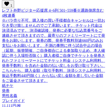
favorite
1
レフト外野ビジター応援席 4~6列 501~559番※通路側席含む
4枚連番
※バラ売り不可、購入後の買い手様都合キャンセルは一切お
引き受け致しませんのでご了承願います。 チケット代金は
決済済みです。 決済確認後、発券に必要な払込票番号をご
連絡させて頂きますので、最寄りのファミリーマートにて発
券をお願いします。発券の際、発券手数料別途660円のみお
支払いをお願いします。 不測の事態に伴う試合中止の場合
（延期、振替開催、ご自身都合による参加取り止め、本人確
認に伴う入場拒否除く）購入者様ご自身でチケットを発券さ
れたファミリーマートにてチケット料金（システム利用料、
発券手数料）を含めた金額の払い戻しをお受け取り下さい。
こちらから、購入金額（取引手数料、決済システム利用料、
振込手数料440円除く）から払い戻し金額を差し引いた金額
をご返金させて頂きます。
紙チケ
発券
男性名義
プレイガイド
11,111円/枚