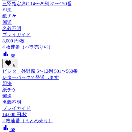
三塁指定席C 14〜29列 81〜150番
即決
紙チケ
郵送
名義不明
プレイガイド
8,000
円/枚
4
枚連番（バラ売り可）
bar_chart
68
favorite
6
ビジター外野席 5〜12列 501〜560番
レターパックで発送します
即決
紙チケ
郵送
名義不明
プレイガイド
14,000
円/枚
2
枚連番（まとめ売り）
bar_chart
68