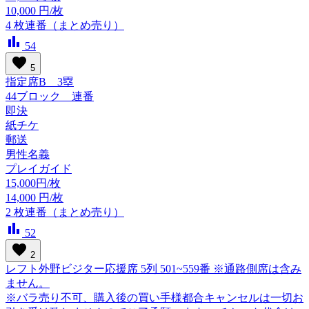
10,000
円/枚
4
枚連番（まとめ売り）
bar_chart
54
favorite
5
指定席B 3塁
44ブロック 連番
即決
紙チケ
郵送
男性名義
プレイガイド
15,000円/枚
14,000
円/枚
2
枚連番（まとめ売り）
bar_chart
52
favorite
2
レフト外野ビジター応援席 5列 501~559番 ※通路側席は含み
ません。
※バラ売り不可、購入後の買い手様都合キャンセルは一切お