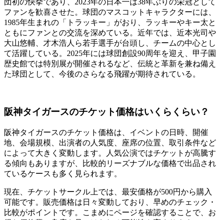
団初の快挙であり、2023年の日本一は38年ぶりの栄冠として
ファンを歓喜させた。球団のマスコットキャラクターには、
1985年生まれの「トラッキー」がおり、ラッキーやキー太と
ともにファンとの交流を深めている。近年では、近本光司や
大山悠輔、才木浩人ら若手選手が台頭し、チームの中心とし
て活躍している。2025年には球団創設90周年を迎え、甲子園
歴史館では特別展が開催されるなど、伝統と革新を兼ね備え
た球団として、今後のさらなる飛躍が期待されている。
阪神タイガースのチケット価格はいくらくらい？
阪神タイガースのチケット価格は、イベントの日時、開催
地、会場規模、出演者の人気度、座席の位置、取引条件など
によって大きく変動します。人気公演ではチケットが高騰す
る傾向もありますが、比較的リーズナブルな価格で出品され
ているケースも多く見られます。
現在、チケットサークル上では、最安価格が500円から購入
可能です。販売価格は日々変動しており、早めのチェック・
比較がポイントです。こまめにページを確認することで、お