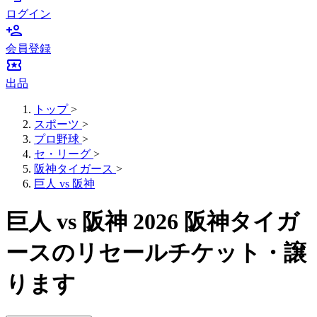
ログイン
person_add
会員登録
local_activity
出品
トップ
>
スポーツ
>
プロ野球
>
セ・リーグ
>
阪神タイガース
>
巨人 vs 阪神
巨人 vs 阪神 2026 阪神タイガ
ースのリセールチケット・譲
ります