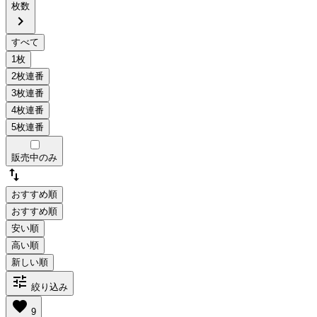
枚数
chevron_right
販売中のみ
swap_vert
おすすめ順
tune
絞り込み
favorite
9