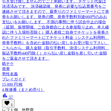
引き受け致しませんのでご了承願います。 チケット代金は
決済済みです。 決済確認後、発券に必要な払込票番号をご
連絡させて頂きますので、最寄りのファミリーマートにて発
券をお願いします。発券の際、発券手数料別途660円のみお
支払いをお願いします。 不測の事態に伴う試合中止の場合
（延期、振替開催、ご自身都合による参加取り止め、本人確
認に伴う入場拒否除く）購入者様ご自身でチケットを発券さ
れたファミリーマートにてチケット料金（システム利用料、
発券手数料）を含めた金額の払い戻しをお受け取り下さい。
こちらから、購入金額（取引手数料、決済システム利用料、
振込手数料440円除く）から払い戻し金額を差し引いた金額
をご返金させて頂きます。
紙チケ
発券
男性名義
プレイガイド
15,000
円/枚
4
枚連番（まとめ売り）
bar_chart
57
favorite
1
レフト側 外野席