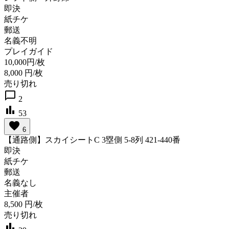
即決
紙チケ
郵送
名義不明
プレイガイド
10,000円/枚
8,000
円/枚
売り切れ
chat_bubble_outline
2
bar_chart
53
favorite
6
【通路側】スカイシートC 3塁側 5-8列 421-440番
即決
紙チケ
郵送
名義なし
主催者
8,500
円/枚
売り切れ
bar_chart