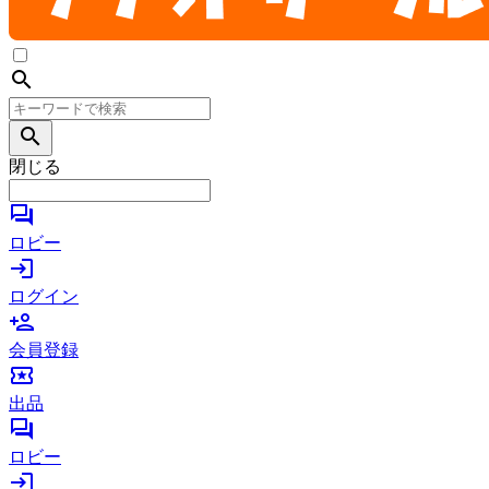
search
search
閉じる
forum
ロビー
login
ログイン
person_add
会員登録
local_activity
出品
forum
ロビー
login