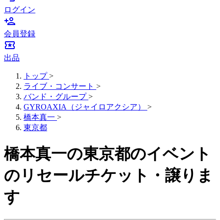
ログイン
person_add
会員登録
local_activity
出品
トップ
>
ライブ・コンサート
>
バンド・グループ
>
GYROAXIA（ジャイロアクシア）
>
橋本真一
>
東京都
橋本真一の東京都のイベント
のリセールチケット・譲りま
す