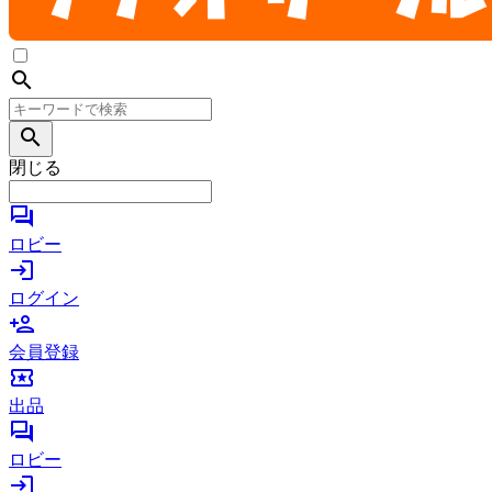
search
search
閉じる
forum
ロビー
login
ログイン
person_add
会員登録
local_activity
出品
forum
ロビー
login