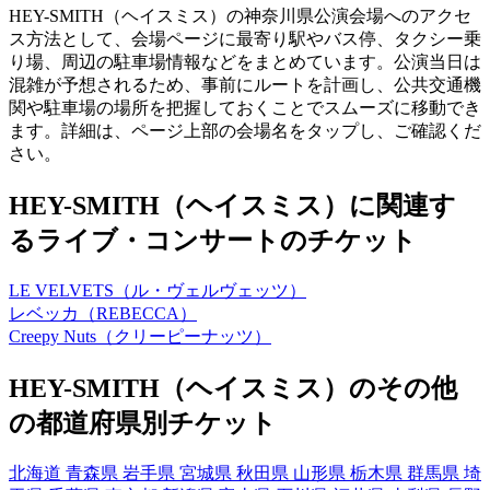
HEY-SMITH（ヘイスミス）の神奈川県公演会場へのアクセ
ス方法として、会場ページに最寄り駅やバス停、タクシー乗
り場、周辺の駐車場情報などをまとめています。公演当日は
混雑が予想されるため、事前にルートを計画し、公共交通機
関や駐車場の場所を把握しておくことでスムーズに移動でき
ます。詳細は、ページ上部の会場名をタップし、ご確認くだ
さい。
HEY-SMITH（ヘイスミス）に関連す
るライブ・コンサートのチケット
LE VELVETS（ル・ヴェルヴェッツ）
レベッカ（REBECCA）
Creepy Nuts（クリーピーナッツ）
HEY-SMITH（ヘイスミス）のその他
の都道府県別チケット
北海道
青森県
岩手県
宮城県
秋田県
山形県
栃木県
群馬県
埼