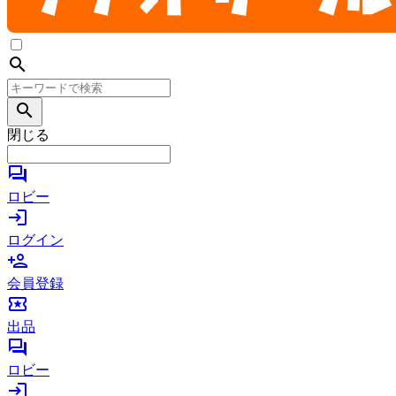
search
search
閉じる
forum
ロビー
login
ログイン
person_add
会員登録
local_activity
出品
forum
ロビー
login