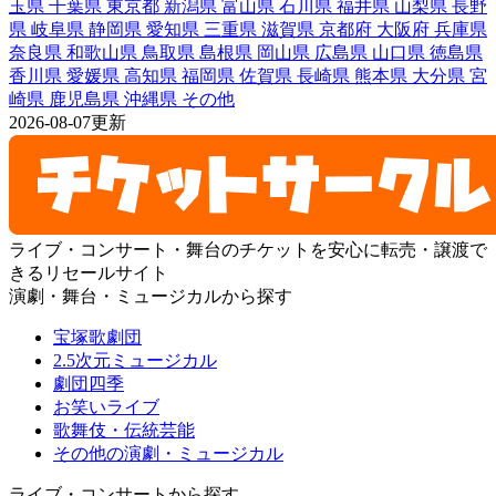
玉県
千葉県
東京都
新潟県
富山県
石川県
福井県
山梨県
長野
県
岐阜県
静岡県
愛知県
三重県
滋賀県
京都府
大阪府
兵庫県
奈良県
和歌山県
鳥取県
島根県
岡山県
広島県
山口県
徳島県
香川県
愛媛県
高知県
福岡県
佐賀県
長崎県
熊本県
大分県
宮
崎県
鹿児島県
沖縄県
その他
2026-08-07更新
ライブ・コンサート・舞台のチケットを安心に転売・譲渡で
きるリセールサイト
演劇・舞台・ミュージカルから探す
宝塚歌劇団
2.5次元ミュージカル
劇団四季
お笑いライブ
歌舞伎・伝統芸能
その他の演劇・ミュージカル
ライブ・コンサートから探す