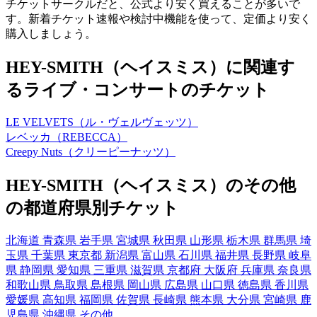
チケットサークルだと、公式より安く買えることが多いで
す。新着チケット速報や検討中機能を使って、定価より安く
購入しましょう。
HEY-SMITH（ヘイスミス）に関連す
るライブ・コンサートのチケット
LE VELVETS（ル・ヴェルヴェッツ）
レベッカ（REBECCA）
Creepy Nuts（クリーピーナッツ）
HEY-SMITH（ヘイスミス）のその他
の都道府県別チケット
北海道
青森県
岩手県
宮城県
秋田県
山形県
栃木県
群馬県
埼
玉県
千葉県
東京都
新潟県
富山県
石川県
福井県
長野県
岐阜
県
静岡県
愛知県
三重県
滋賀県
京都府
大阪府
兵庫県
奈良県
和歌山県
鳥取県
島根県
岡山県
広島県
山口県
徳島県
香川県
愛媛県
高知県
福岡県
佐賀県
長崎県
熊本県
大分県
宮崎県
鹿
児島県
沖縄県
その他