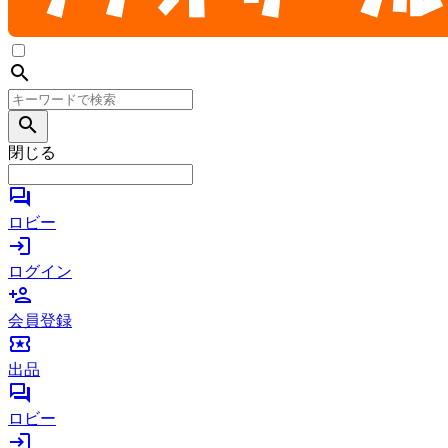
search
search
閉じる
forum
ロビー
login
ログイン
person_add
会員登録
local_activity
出品
forum
ロビー
login