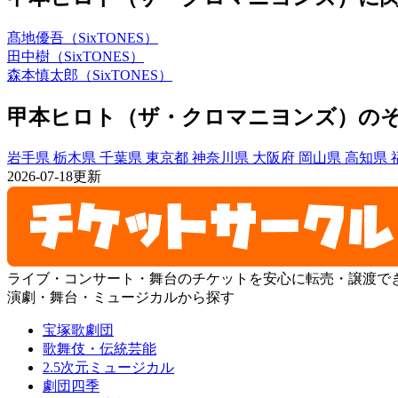
髙地優吾（SixTONES）
田中樹（SixTONES）
森本慎太郎（SixTONES）
甲本ヒロト（ザ・クロマニヨンズ）の
岩手県
栃木県
千葉県
東京都
神奈川県
大阪府
岡山県
高知県
2026-07-18更新
ライブ・コンサート・舞台のチケットを安心に転売・譲渡で
演劇・舞台・ミュージカルから探す
宝塚歌劇団
歌舞伎・伝統芸能
2.5次元ミュージカル
劇団四季