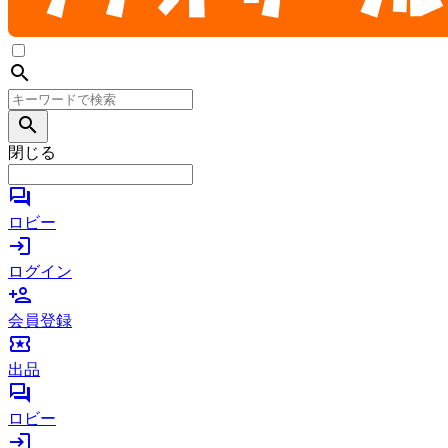
search
search
閉じる
forum
ロビー
login
ログイン
person_add
会員登録
local_activity
出品
forum
ロビー
login