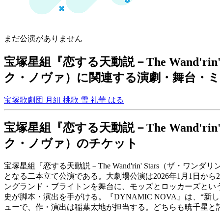
まだ公演がありません
宝塚星組『恋する天動説－The Wand'ri
ク・ノヴァ）に関連する演劇・舞台・
宝塚歌劇団 月組
桃歌 雪
礼華 はる
宝塚星組『恋する天動説－The Wand'ri
ク・ノヴァ）のチケット
宝塚星組『恋する天動説－The Wand'rin' Stars（ザ
となる二本立て公演である。大劇場公演は2026年1月1日から2月8
ングランド・ブライトンを舞台に、モッズとロッカーズとい
史が脚本・演出を手がける。『DYNAMIC NOVA』は、
ューで、作・演出は稲葉太地が担当する。どちらも暁千星と