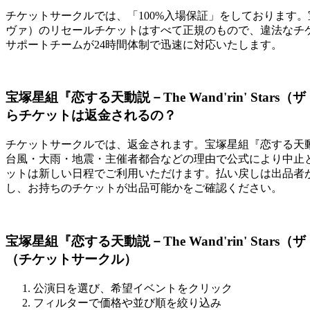
チケットサークルでは、「100%入場保証」をしております。宝塚星組
ヴァ）のリセールチケットはすべて正規のもので、違法なチ
サポートチームが24時間体制で迅速に対応いたします。
宝塚星組『恋する天動説－The Wand'rin' St
らチケットは返金されるの？
チケットサークルでは、返金されます。宝塚星組『恋する天動説－The
台風・大雨・地震・主催者都合などの理由で公式により中止
ットは新しい日程でご利用いただけます。払い戻しは出品者
し、お持ちのチケットが出品可能かをご確認ください。
宝塚星組『恋する天動説－The Wand'rin' St
（チケットサークル）
公演日を選び、希望イベントをクリック
フィルターで価格や並び順を絞り込み