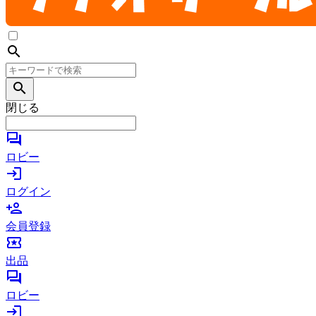
search
search
閉じる
forum
ロビー
login
ログイン
person_add
会員登録
local_activity
出品
forum
ロビー
login