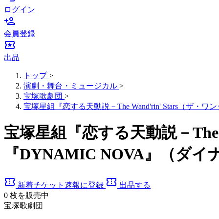
ログイン
person_add
会員登録
local_activity
出品
トップ
>
演劇・舞台・ミュージカル
>
宝塚歌劇団
>
宝塚星組『恋する天動説－The Wand'rin' Stars（
宝塚星組『恋する天動説－The W
『DYNAMIC NOVA』（
confirmation_number
confirmation_number
新着チケット速報に登録
出品する
0
枚を販売中
宝塚歌劇団