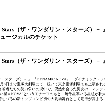
n' Stars（ザ・ワンダリン・スターズ）－ 
ミュージカルのチケット
n' Stars（ザ・ワンダリン・スターズ）－ 
・ワンダリン・スターズ）－ 』 『DYNAMIC NOVA』（ダイ
日まで宝塚大劇場にて、続いて東京宝塚劇場でも上演される。『恋する天
う若者たちの勢力争いの渦中で、偶然出会った男女のロマンテ
“新しい星＝NOVA”というモチーフのもと、暁千星率いる星組
詩ちづるの新トップコンビ初の大劇場舞台として期待が高まる