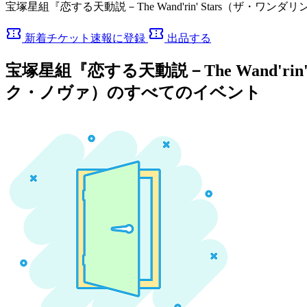
宝塚星組『恋する天動説－The Wand'rin' Stars（ザ
confirmation_number
confirmation_number
新着チケット速報に登録
出品する
宝塚星組『恋する天動説－The Wand'ri
ク・ノヴァ）のすべてのイベント