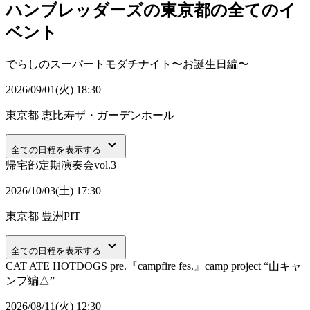
ハンブレッダーズの東京都の全てのイ
ベント
でらしのスーパートモダチナイト〜お誕生日編〜
2026/09/01(火) 18:30
東京都
恵比寿ザ・ガーデンホール
keyboard_arrow_down
全ての日程を表示する
帰宅部定期演奏会vol.3
2026/10/03(土) 17:30
東京都
豊洲PIT
keyboard_arrow_down
全ての日程を表示する
CAT ATE HOTDOGS pre.『campfire fes.』camp project “山キャ
ンプ編△”
2026/08/11(火) 12:30