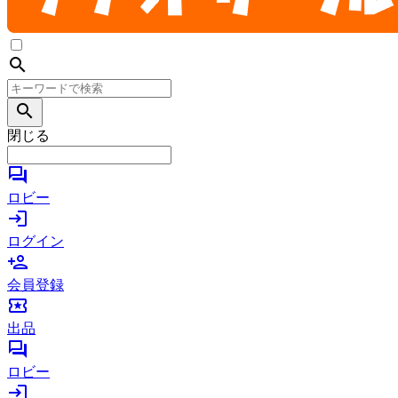
search
search
閉じる
forum
ロビー
login
ログイン
person_add
会員登録
local_activity
出品
forum
ロビー
login