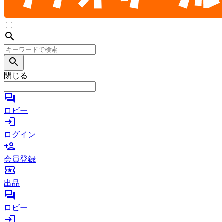
search
search
閉じる
forum
ロビー
login
ログイン
person_add
会員登録
local_activity
出品
forum
ロビー
login