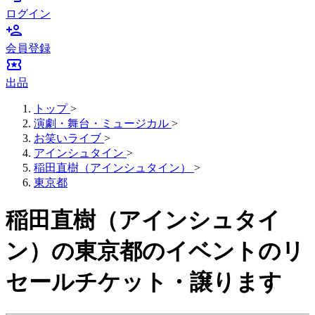
ログイン
person_add
会員登録
local_activity
出品
トップ
>
演劇・舞台・ミュージカル
>
お笑いライブ
>
アインシュタイン
>
稲田直樹（アインシュタイン）
>
東京都
稲田直樹（アインシュタイ
ン）の東京都のイベントのリ
セールチケット・譲ります