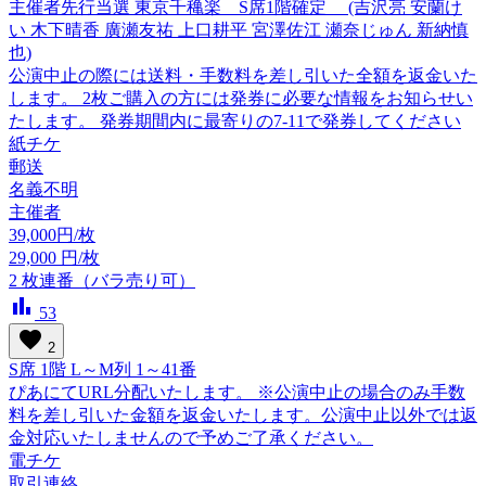
主催者先行当選 東京千穐楽 S席1階確定 (吉沢亮 安蘭け
い 木下晴香 廣瀬友祐 上口耕平 宮澤佐江 瀬奈じゅん 新納慎
也)
公演中止の際には送料・手数料を差し引いた全額を返金いた
します。 2枚ご購入の方には発券に必要な情報をお知らせい
たします。 発券期間内に最寄りの7-11で発券してください
紙チケ
郵送
名義不明
主催者
39,000円/枚
29,000
円/枚
2
枚連番（バラ売り可）
bar_chart
53
favorite
2
S席 1階 L～M列 1～41番
ぴあにてURL分配いたします。 ※公演中止の場合のみ手数
料を差し引いた金額を返金いたします。公演中止以外では返
金対応いたしませんので予めご了承ください。
電チケ
取引連絡