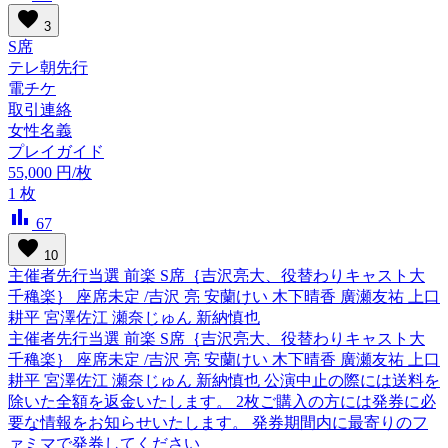
favorite
3
S席
テレ朝先行
電チケ
取引連絡
女性名義
プレイガイド
55,000
円/枚
1
枚
bar_chart
67
favorite
10
主催者先行当選 前楽 S席｛吉沢亮大、役替わりキャスト大
千穐楽｝ 座席未定 /吉沢 亮 安蘭けい 木下晴香 廣瀬友祐 上口
耕平 宮澤佐江 瀬奈じゅん 新納慎也
主催者先行当選 前楽 S席｛吉沢亮大、役替わりキャスト大
千穐楽｝ 座席未定 /吉沢 亮 安蘭けい 木下晴香 廣瀬友祐 上口
耕平 宮澤佐江 瀬奈じゅん 新納慎也 公演中止の際には送料を
除いた全額を返金いたします。 2枚ご購入の方には発券に必
要な情報をお知らせいたします。 発券期間内に最寄りのフ
ァミマで発券してください