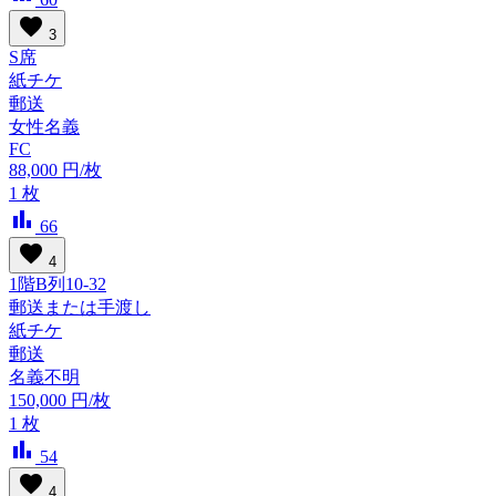
favorite
3
S席
紙チケ
郵送
女性名義
FC
88,000
円/枚
1
枚
bar_chart
66
favorite
4
1階B列10-32
郵送または手渡し
紙チケ
郵送
名義不明
150,000
円/枚
1
枚
bar_chart
54
favorite
4