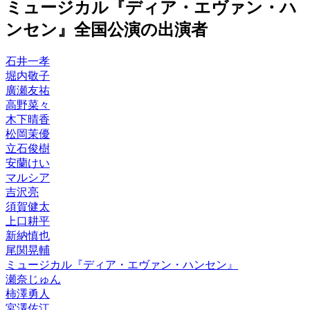
ミュージカル『ディア・エヴァン・ハ
ンセン』全国公演の出演者
石井一孝
堀内敬子
廣瀬友祐
高野菜々
木下晴香
松岡茉優
立石俊樹
安蘭けい
マルシア
吉沢亮
須賀健太
上口耕平
新納慎也
尾関晃輔
ミュージカル『ディア・エヴァン・ハンセン』
瀬奈じゅん
柿澤勇人
宮澤佐江