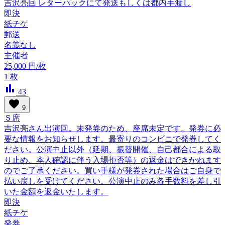
吉沢亮回 レターパックにて発送もしくは都内手渡し
即決
紙チケ
郵送
名義なし
主催者
25,000
円/枚
1
枚
bar_chart
43
favorite
9
Ｓ席
吉沢亮さん出演回。未発券のため、座席未定です。発券に必
要な情報をお知らせします。最寄りのコンビニで発券してく
ださい。公演中止以外（延期、振替開催、自己都合による取
り止め、本人確認に伴う入場拒否等）の返金はできかねます
のでご了承ください。買い手様が発券された場合はご自身で
払い戻しを受けてください。公演中止のみ各手数料を差し引
いた金額を返金いたします。
即決
紙チケ
発券