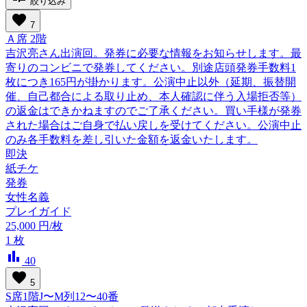
絞り込み
favorite
7
Ａ席 2階
吉沢亮さん出演回。発券に必要な情報をお知らせします。最
寄りのコンビニで発券してください。別途店頭発券手数料1
枚につき165円が掛かります。公演中止以外（延期、振替開
催、自己都合による取り止め、本人確認に伴う入場拒否等）
の返金はできかねますのでご了承ください。買い手様が発券
された場合はご自身で払い戻しを受けてください。公演中止
のみ各手数料を差し引いた金額を返金いたします。
即決
紙チケ
発券
女性名義
プレイガイド
25,000
円/枚
1
枚
bar_chart
40
favorite
5
S席1階J〜M列12〜40番