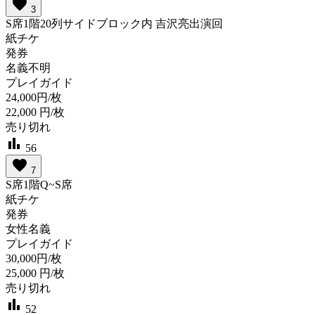
favorite
3
S席1階20列サイドブロック内 吉沢亮出演回
紙チケ
発券
名義不明
プレイガイド
24,000円/枚
22,000
円/枚
売り切れ
bar_chart
56
favorite
7
S席1階Q~S席
紙チケ
発券
女性名義
プレイガイド
30,000円/枚
25,000
円/枚
売り切れ
bar_chart
52