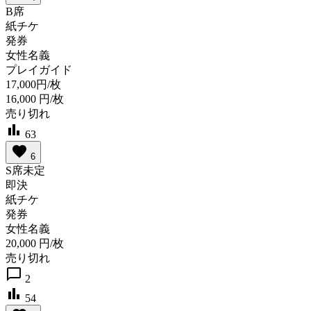
B席
紙チケ
発券
女性名義
プレイガイド
17,000円/枚
16,000
円/枚
売り切れ
bar_chart
63
favorite
6
S席未定
即決
紙チケ
発券
女性名義
20,000
円/枚
売り切れ
chat_bubble_outline
2
bar_chart
54