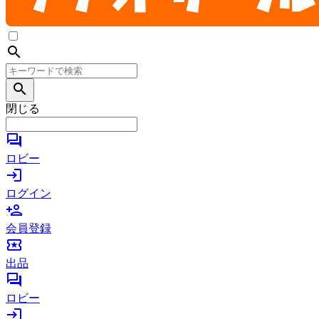
search
search
閉じる
forum
ロビー
login
ログイン
person_add
会員登録
local_activity
出品
forum
ロビー
login