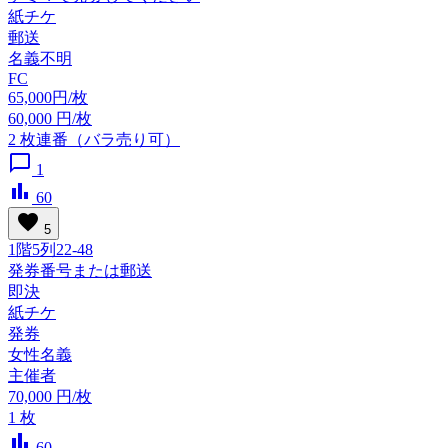
紙チケ
郵送
名義不明
FC
65,000円/枚
60,000
円/枚
2
枚連番（バラ売り可）
chat_bubble_outline
1
bar_chart
60
favorite
5
1階5列22-48
発券番号または郵送
即決
紙チケ
発券
女性名義
主催者
70,000
円/枚
1
枚
bar_chart
60