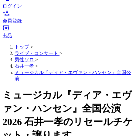
ログイン
person_add
会員登録
local_activity
出品
トップ
>
ライブ・コンサート
>
男性ソロ
>
石井一孝
>
ミュージカル『ディア・エヴァン・ハンセン』全国公
演
ミュージカル『ディア・エヴ
ァン・ハンセン』全国公演
2026 石井一孝のリセールチケ
ット・譲ります