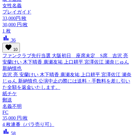
女性名義
プレイガイド
33,000円/枚
30,000
円/枚
1
枚
bar_chart
36
favorite
10
ファンクラブ先行当選 大阪初日 座席未定 S席 吉沢 亮
安蘭けい 木下晴香 廣瀬友祐 上口耕平 宮澤佐江 瀬奈じゅん
新納慎也
吉沢 亮 安蘭けい 木下晴香 廣瀬友祐 上口耕平 宮澤佐江 瀬奈
じゅん 新納慎也 公演中止の際には送料・手数料を差し引い
た全額を返金いたします。
紙チケ
郵送
名義不明
FC
35,000
円/枚
4
枚連番（バラ売り可）
bar_chart
58