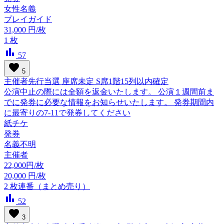
女性名義
プレイガイド
31,000
円/枚
1
枚
bar_chart
57
favorite
5
主催者先行当選 座席未定 S席1階15列以内確定
公演中止の際には全額を返金いたします。 公演１週間前ま
でに発券に必要な情報をお知らせいたします。 発券期間内
に最寄りの7-11で発券してください
紙チケ
発券
名義不明
主催者
22,000円/枚
20,000
円/枚
2
枚連番（まとめ売り）
bar_chart
52
favorite
3