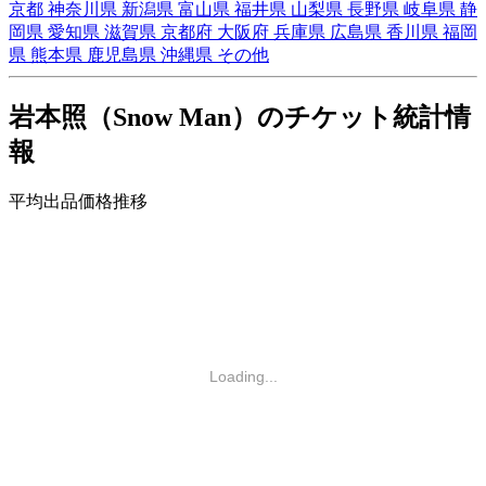
京都
神奈川県
新潟県
富山県
福井県
山梨県
長野県
岐阜県
静
岡県
愛知県
滋賀県
京都府
大阪府
兵庫県
広島県
香川県
福岡
県
熊本県
鹿児島県
沖縄県
その他
岩本照（Snow Man）のチケット統計情
報
平均出品価格推移
Loading...