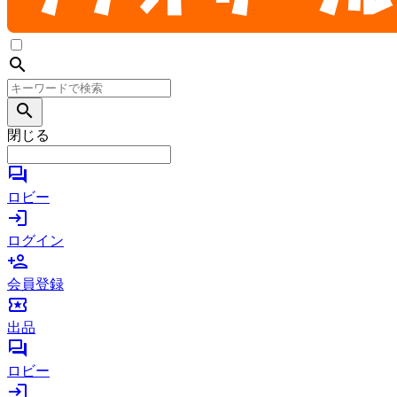
search
search
閉じる
forum
ロビー
login
ログイン
person_add
会員登録
local_activity
出品
forum
ロビー
login