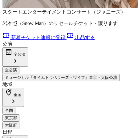
スタートエンターテイメントコンサート（ジャニーズ）
岩本照（Snow Man）のリセールチケット・譲ります
confirmation_number
confirmation_number
新着チケット速報に登録
出品する
公演
event_available
全公演
chevron_right
地域
edit_location_alt
全国
chevron_right
日程