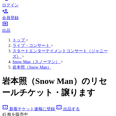
ログイン
person_add
会員登録
local_activity
出品
トップ
>
ライブ・コンサート
>
スタートエンターテイメントコンサート（ジャニー
ズ）
>
Snow Man（スノーマン）
>
岩本照（Snow Man）
岩本照（Snow Man）のリセ
ールチケット・譲ります
confirmation_number
confirmation_number
新着チケット速報に登録
出品する
45
枚を販売中