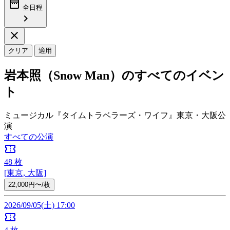
date_range
全日程
chevron_right
close
クリア
適用
岩本照（Snow Man）のすべてのイベン
ト
ミュージカル『タイムトラベラーズ・ワイフ』東京・大阪公
演
すべての公演
confirmation_number
48
枚
[東京, 大阪]
22,000円〜/枚
2026/09/05(土) 17:00
confirmation_number