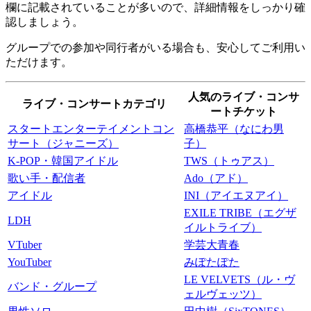
欄に記載されていることが多いので、詳細情報をしっかり確
認しましょう。
グループでの参加や同行者がいる場合も、安心してご利用い
ただけます。
人気のライブ・コンサ
ライブ・コンサートカテゴリ
ートチケット
スタートエンターテイメントコン
高橋恭平（なにわ男
サート（ジャニーズ）
子）
K-POP・韓国アイドル
TWS（トゥアス）
歌い手・配信者
Ado（アド）
アイドル
INI（アイエヌアイ）
EXILE TRIBE（エグザ
LDH
イルトライブ）
VTuber
学芸大青春
YouTuber
みぽたぽた
LE VELVETS（ル・ヴ
バンド・グループ
ェルヴェッツ）