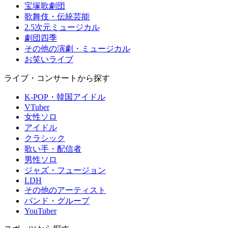
宝塚歌劇団
歌舞伎・伝統芸能
2.5次元ミュージカル
劇団四季
その他の演劇・ミュージカル
お笑いライブ
ライブ・コンサートから探す
K-POP・韓国アイドル
VTuber
女性ソロ
アイドル
クラシック
歌い手・配信者
男性ソロ
ジャズ・フュージョン
LDH
その他のアーティスト
バンド・グループ
YouTuber