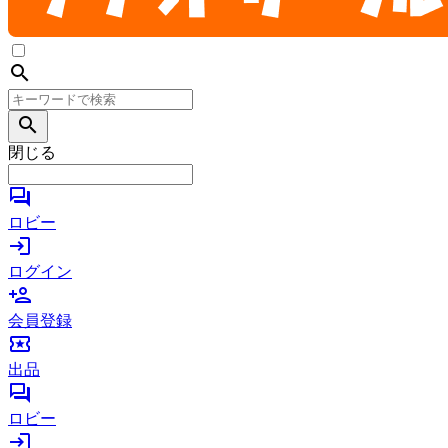
search
search
閉じる
forum
ロビー
login
ログイン
person_add
会員登録
local_activity
出品
forum
ロビー
login