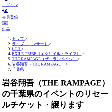
ログイン
person_add
会員登録
local_activity
出品
トップ
>
ライブ・コンサート
>
LDH
>
EXILE TRIBE（エグザイルトライブ）
>
THE RAMPAGE（ザ・ランペイジ）
>
岩谷翔吾（THE RAMPAGE）
>
千葉県
岩谷翔吾（THE RAMPAGE）
の千葉県のイベントのリセー
ルチケット・譲ります