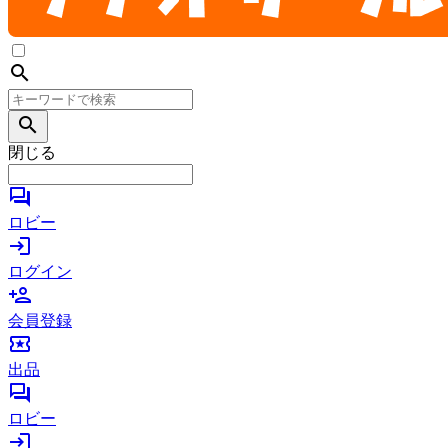
search
search
閉じる
forum
ロビー
login
ログイン
person_add
会員登録
local_activity
出品
forum
ロビー
login