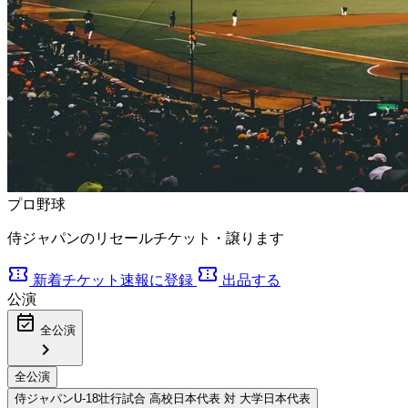
プロ野球
侍ジャパンのリセールチケット・譲ります
confirmation_number
confirmation_number
新着チケット速報に登録
出品する
公演
event_available
全公演
chevron_right