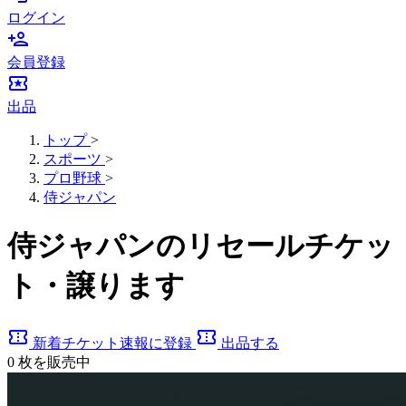
ログイン
person_add
会員登録
local_activity
出品
トップ
>
スポーツ
>
プロ野球
>
侍ジャパン
侍ジャパンのリセールチケッ
ト・譲ります
confirmation_number
confirmation_number
新着チケット速報に登録
出品する
0
枚を販売中