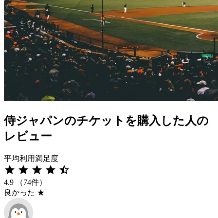
侍ジャパンのチケットを購入した人の
レビュー
平均利用満足度
star
star
star
star
star_half
4.9
（74件）
良かった
★