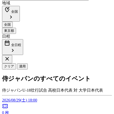
地域
edit_location_alt
全国
chevron_right
日程
date_range
全日程
chevron_right
close
クリア
適用
侍ジャパンのすべてのイベント
侍ジャパンU-18壮行試合 高校日本代表 対 大学日本代表
2026/08/29(土) 18:00
confirmation_number
0
枚