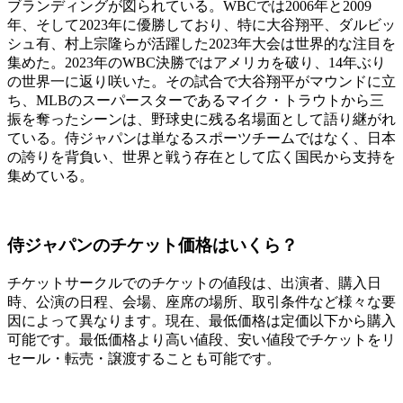
ブランディングが図られている。WBCでは2006年と2009
年、そして2023年に優勝しており、特に大谷翔平、ダルビッ
シュ有、村上宗隆らが活躍した2023年大会は世界的な注目を
集めた。2023年のWBC決勝ではアメリカを破り、14年ぶり
の世界一に返り咲いた。その試合で大谷翔平がマウンドに立
ち、MLBのスーパースターであるマイク・トラウトから三
振を奪ったシーンは、野球史に残る名場面として語り継がれ
ている。侍ジャパンは単なるスポーツチームではなく、日本
の誇りを背負い、世界と戦う存在として広く国民から支持を
集めている。
侍ジャパンのチケット価格はいくら？
チケットサークルでのチケットの値段は、出演者、購入日
時、公演の日程、会場、座席の場所、取引条件など様々な要
因によって異なります。現在、最低価格は定価以下から購入
可能です。最低価格より高い値段、安い値段でチケットをリ
セール・転売・譲渡することも可能です。