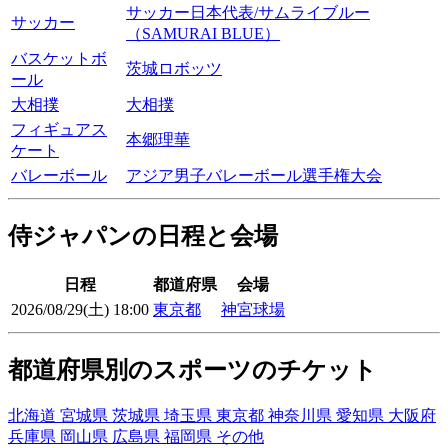
サッカー日本代表/サムライブルー
サッカー
（SAMURAI BLUE）
バスケットボ
茨城ロボッツ
ール
大相撲
大相撲
フィギュアス
本郷理華
ケート
バレーボール
アジア男子バレーボール選手権大会
侍ジャパンの日程と会場
日程
都道府県
会場
2026/08/29(土) 18:00
東京都
神宮球場
都道府県別のスポーツのチケット
北海道
宮城県
茨城県
埼玉県
東京都
神奈川県
愛知県
大阪府
兵庫県
岡山県
広島県
福岡県
その他