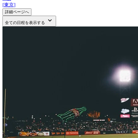
[東京]
詳細ページへ
keyboard_arrow_down
全ての日程を表示する