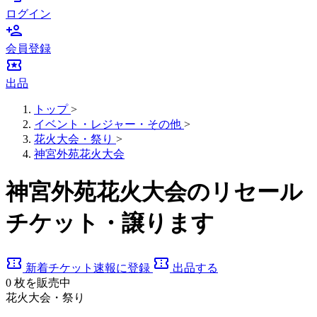
ログイン
person_add
会員登録
local_activity
出品
トップ
>
イベント・レジャー・その他
>
花火大会・祭り
>
神宮外苑花火大会
神宮外苑花火大会のリセール
チケット・譲ります
confirmation_number
confirmation_number
新着チケット速報に登録
出品する
0
枚を販売中
花火大会・祭り