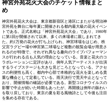
神宮外苑花火大会のチケット情報まと
め
神宮外苑花火大会は、東京都新宿区と港区にまたがる明治神
宮外苑を舞台に毎年夏に開催される都内最大級の花火イベン
トである。正式名称は「神宮外苑花火大会」であり、1980年
に第1回が開催されて以来、多くの来場者に親しまれてき
た。約1万発の花火が打ち上げられ、神宮球場をはじめ、秩
父宮ラグビー場や神宮第二球場など複数の観覧会場が用意さ
れるのが特徴で、それぞれ異なる趣向のライブパフォーマン
スが行われる点も人気の理由となっている。音楽と花火のコ
ラボレーションに定評があり、例年人気アーティストが出演
するライブステージも大きな見どころとなっている。アクセ
スの利便性も高く、都内中心部で本格的な花火を楽しめる貴
重な機会として定着している。雨天決行で荒天中止となって
おり、開催情報の確認が必要である。新型コロナウイルスの
影響で中止が続いた時期もあったが、再開後は例年の賑わい
を取り戻しており、東京の夏を彩る風物詩として今後も注目
を集める存在である。