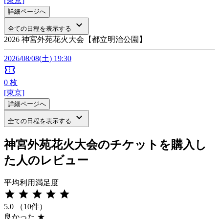
[東京]
詳細ページへ
keyboard_arrow_down
全ての日程を表示する
2026 神宮外苑花火大会【都立明治公園】
2026/08/08(土) 19:30
confirmation_number
0
枚
[東京]
詳細ページへ
keyboard_arrow_down
全ての日程を表示する
神宮外苑花火大会のチケットを購入し
た人のレビュー
平均利用満足度
star
star
star
star
star
5.0
（10件）
良かった
★