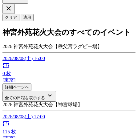
close
クリア
適用
神宮外苑花火大会のすべてのイベント
2026 神宮外苑花火大会【秩父宮ラグビー場】
2026/08/08(土) 16:00
confirmation_number
0
枚
[東京]
詳細ページへ
keyboard_arrow_down
全ての日程を表示する
2026 神宮外苑花火大会【神宮球場】
2026/08/08(土) 17:00
confirmation_number
115
枚