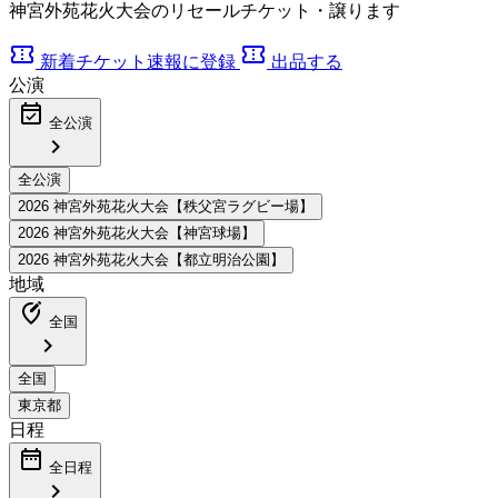
神宮外苑花火大会のリセールチケット・譲ります
confirmation_number
confirmation_number
新着チケット速報に登録
出品する
公演
event_available
全公演
chevron_right
地域
edit_location_alt
全国
chevron_right
日程
date_range
全日程
chevron_right