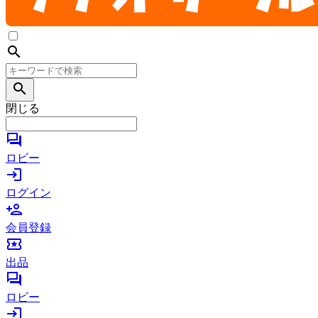
search
search
閉じる
forum
ロビー
login
ログイン
person_add
会員登録
local_activity
出品
forum
ロビー
login