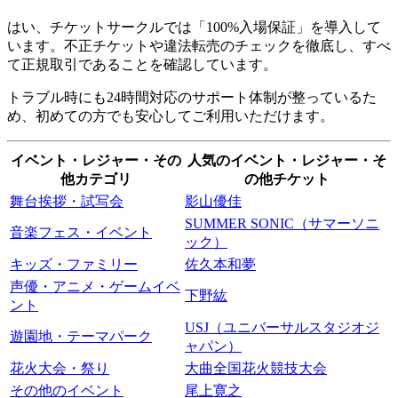
はい、チケットサークルでは「100%入場保証」を導入して
います。不正チケットや違法転売のチェックを徹底し、すべ
て正規取引であることを確認しています。
トラブル時にも24時間対応のサポート体制が整っているた
め、初めての方でも安心してご利用いただけます。
イベント・レジャー・その
人気のイベント・レジャー・そ
他カテゴリ
の他チケット
舞台挨拶・試写会
影山優佳
SUMMER SONIC（サマーソニ
音楽フェス・イベント
ック）
キッズ・ファミリー
佐久本和夢
声優・アニメ・ゲームイベ
下野紘
ント
USJ（ユニバーサルスタジオジ
遊園地・テーマパーク
ャパン）
花火大会・祭り
大曲全国花火競技大会
その他のイベント
尾上寛之