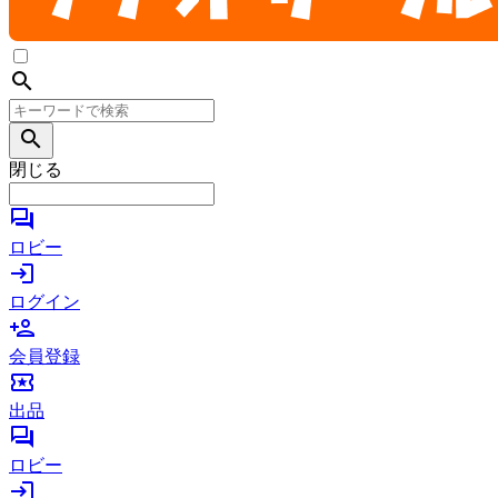
search
search
閉じる
forum
ロビー
login
ログイン
person_add
会員登録
local_activity
出品
forum
ロビー
login