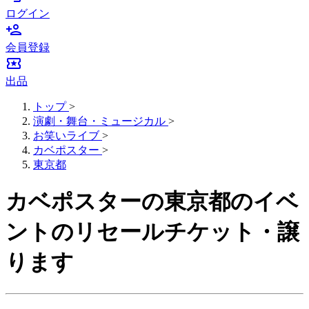
ログイン
person_add
会員登録
local_activity
出品
トップ
>
演劇・舞台・ミュージカル
>
お笑いライブ
>
カベポスター
>
東京都
カベポスターの東京都のイベ
ントのリセールチケット・譲
ります