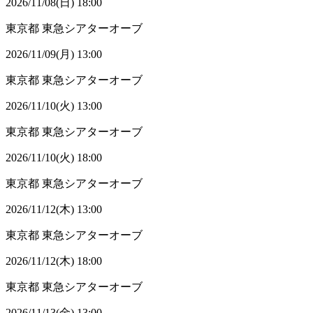
2026/11/08(日) 18:00
東京都
東急シアターオーブ
2026/11/09(月) 13:00
東京都
東急シアターオーブ
2026/11/10(火) 13:00
東京都
東急シアターオーブ
2026/11/10(火) 18:00
東京都
東急シアターオーブ
2026/11/12(木) 13:00
東京都
東急シアターオーブ
2026/11/12(木) 18:00
東京都
東急シアターオーブ
2026/11/13(金) 13:00