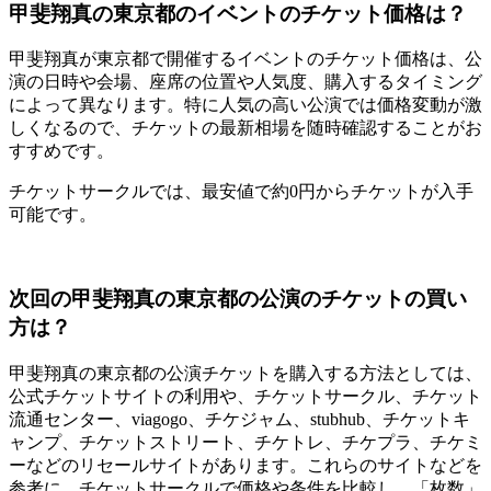
甲斐翔真の東京都のイベントのチケット価格は？
甲斐翔真が東京都で開催するイベントのチケット価格は、公
演の日時や会場、座席の位置や人気度、購入するタイミング
によって異なります。特に人気の高い公演では価格変動が激
しくなるので、チケットの最新相場を随時確認することがお
すすめです。
チケットサークルでは、最安値で約0円からチケットが入手
可能です。
次回の甲斐翔真の東京都の公演のチケットの買い
方は？
甲斐翔真の東京都の公演チケットを購入する方法としては、
公式チケットサイトの利用や、チケットサークル、チケット
流通センター、viagogo、チケジャム、stubhub、チケットキ
ャンプ、チケットストリート、チケトレ、チケプラ、チケミ
ーなどのリセールサイトがあります。これらのサイトなどを
参考に、チケットサークルで価格や条件を比較し、「枚数」