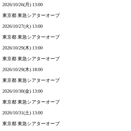
2026/10/26(月) 13:00
東京都
東急シアターオーブ
2026/10/27(火) 13:00
東京都
東急シアターオーブ
2026/10/29(木) 13:00
東京都
東急シアターオーブ
2026/10/29(木) 18:00
東京都
東急シアターオーブ
2026/10/30(金) 13:00
東京都
東急シアターオーブ
2026/10/31(土) 13:00
東京都
東急シアターオーブ