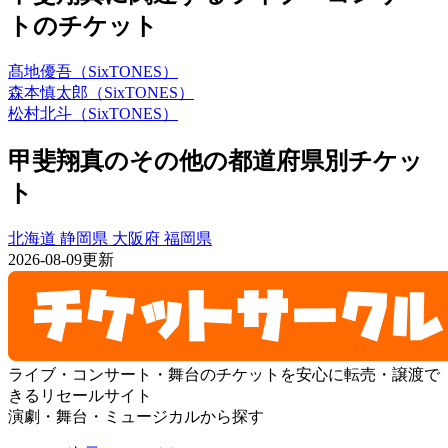
トのチケット
髙地優吾（SixTONES）
森本慎太郎（SixTONES）
松村北斗（SixTONES）
甲斐翔真のその他の都道府県別チケッ
ト
北海道
静岡県
大阪府
福岡県
2026-08-09更新
ライブ・コンサート・舞台のチケットを安心に転売・譲渡で
きるリセールサイト
演劇・舞台・ミュージカルから探す