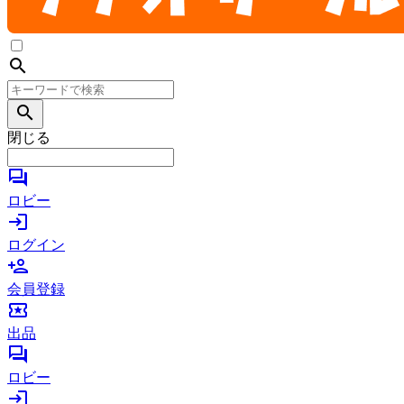
search
search
閉じる
forum
ロビー
login
ログイン
person_add
会員登録
local_activity
出品
forum
ロビー
login