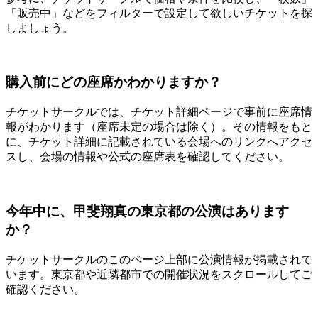
「販売中」などをフィルターで設定して欲しいチケットを探
しましょう。
購入前にどの座席かわかりますか？
チケットサークルでは、チケット詳細ページで事前に座席情
報がわかります（座席未定の場合は除く）。その情報をもと
に、チケット詳細に記載されている会場へのリンクへアクセ
スし、会場の情報や公式の座席表を確認してください。
今年中に、甲斐翔真の東京都の公演はあります
か？
チケットサークルのこのページ上部に公演情報が掲載されて
います。東京都や近隣都市での開催状況をスクロールしてご
確認ください。