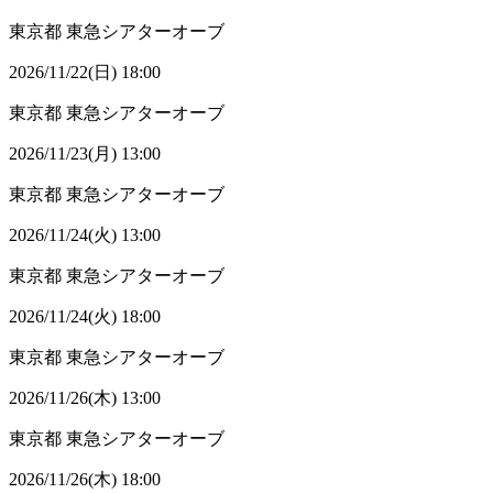
東京都
東急シアターオーブ
2026/11/22(日) 18:00
東京都
東急シアターオーブ
2026/11/23(月) 13:00
東京都
東急シアターオーブ
2026/11/24(火) 13:00
東京都
東急シアターオーブ
2026/11/24(火) 18:00
東京都
東急シアターオーブ
2026/11/26(木) 13:00
東京都
東急シアターオーブ
2026/11/26(木) 18:00