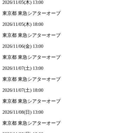
2026/11/05(木) 13:00
東京都
東急シアターオーブ
2026/11/05(木) 18:00
東京都
東急シアターオーブ
2026/11/06(金) 13:00
東京都
東急シアターオーブ
2026/11/07(土) 13:00
東京都
東急シアターオーブ
2026/11/07(土) 18:00
東京都
東急シアターオーブ
2026/11/08(日) 13:00
東京都
東急シアターオーブ