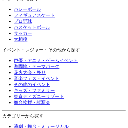
バレーボール
フィギュアスケート
プロ野球
バスケットボール
サッカー
大相撲
イベント・レジャー・その他から探す
声優・アニメ・ゲームイベント
遊園地・テーマパーク
花火大会・祭り
音楽フェス・イベント
その他のイベント
キッズ・ファミリー
東京ディズニーリゾート
舞台挨拶・試写会
カテゴリーから探す
演劇・舞台・ミュージカル