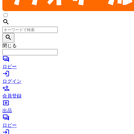
search
search
閉じる
forum
ロビー
login
ログイン
person_add
会員登録
local_activity
出品
forum
ロビー
login