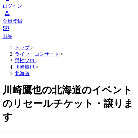
ログイン
person_add
会員登録
local_activity
出品
トップ
>
ライブ・コンサート
>
男性ソロ
>
川崎鷹也
>
北海道
川崎鷹也の北海道のイベント
のリセールチケット・譲りま
す