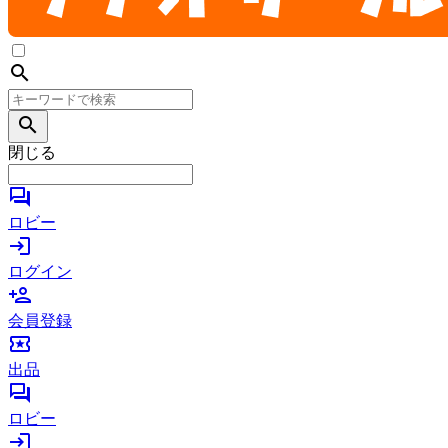
search
search
閉じる
forum
ロビー
login
ログイン
person_add
会員登録
local_activity
出品
forum
ロビー
login