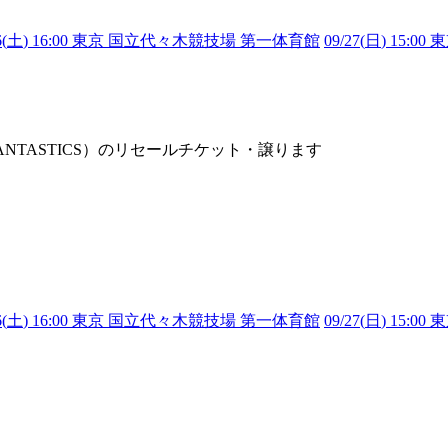
6(
土
) 16:00 東京 国立代々木競技場 第一体育館
09/27(
日
) 15:
村慧人（FANTASTICS）のリセールチケット・譲ります
6(
土
) 16:00 東京 国立代々木競技場 第一体育館
09/27(
日
) 15: