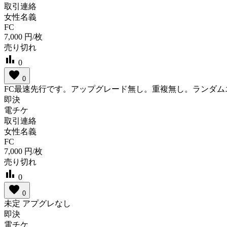
取引連絡
女性名義
FC
7,000
円/枚
売り切れ
bar_chart
0
favorite
0
FC最速先行です。アップグレード無し。重複無し。ランダム
即決
電チケ
取引連絡
女性名義
FC
7,000
円/枚
売り切れ
bar_chart
0
favorite
0
未定 アプグレなし
即決
電チケ