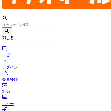
search
search
閉じる
forum
ロビー
login
ログイン
person_add
会員登録
local_activity
出品
forum
ロビー
login