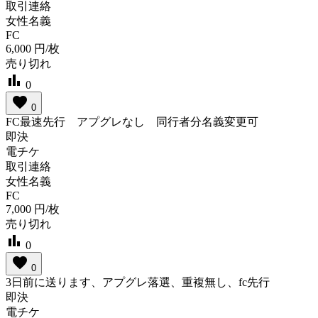
取引連絡
女性名義
FC
6,000
円/枚
売り切れ
bar_chart
0
favorite
0
FC最速先行 アプグレなし 同行者分名義変更可
即決
電チケ
取引連絡
女性名義
FC
7,000
円/枚
売り切れ
bar_chart
0
favorite
0
3日前に送ります、アプグレ落選、重複無し、fc先行
即決
電チケ