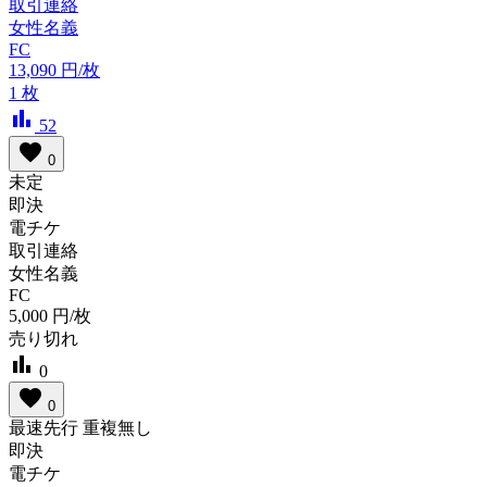
取引連絡
女性名義
FC
13,090
円/枚
1
枚
bar_chart
52
favorite
0
未定
即決
電チケ
取引連絡
女性名義
FC
5,000
円/枚
売り切れ
bar_chart
0
favorite
0
最速先行 重複無し
即決
電チケ