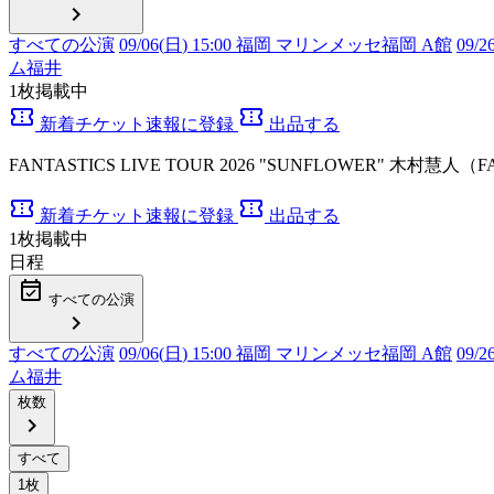
chevron_right
すべての公演
09/06(
日
) 15:00 福岡 マリンメッセ福岡 A館
09/2
ム福井
1
枚掲載中
confirmation_number
confirmation_number
新着チケット速報に登録
出品する
FANTASTICS LIVE TOUR 2026 "SUNFLOWER" 木
confirmation_number
confirmation_number
新着チケット速報に登録
出品する
1
枚掲載中
日程
event_available
すべての公演
chevron_right
すべての公演
09/06(
日
) 15:00 福岡 マリンメッセ福岡 A館
09/2
ム福井
枚数
chevron_right