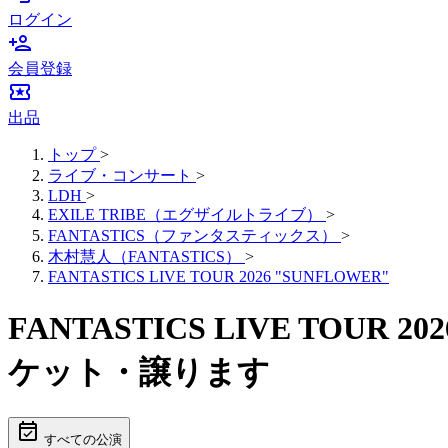
ログイン
person_add
会員登録
local_activity
出品
トップ
>
ライブ・コンサート
>
LDH
>
EXILE TRIBE（エグザイルトライブ）
>
FANTASTICS（ファンタスティックス）
>
木村慧人（FANTASTICS）
>
FANTASTICS LIVE TOUR 2026 "SUNFLOWER"
FANTASTICS LIVE TOUR
ケット・譲ります
event_available
すべての公演