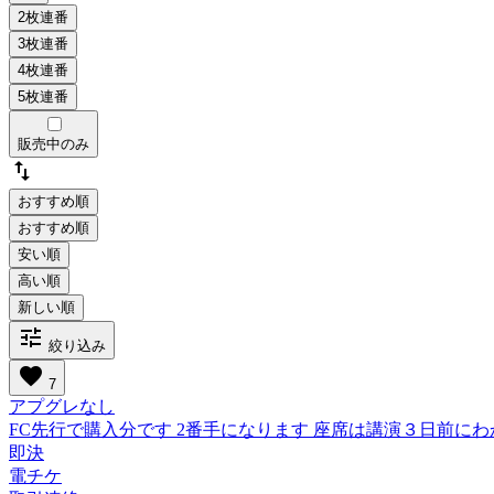
販売中のみ
swap_vert
おすすめ順
tune
絞り込み
favorite
7
アプグレなし
FC先行で購入分です 2番手になります 座席は講演３日前に
即決
電チケ