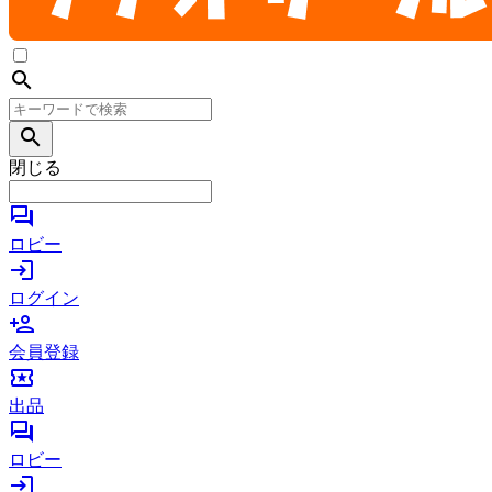
search
search
閉じる
forum
ロビー
login
ログイン
person_add
会員登録
local_activity
出品
forum
ロビー
login