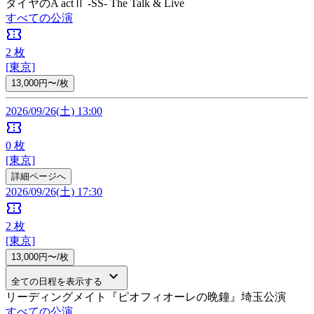
ダイヤのA actⅡ -SS- The Talk & Live
すべての公演
confirmation_number
2
枚
[東京]
13,000円〜/枚
2026/09/26(土) 13:00
confirmation_number
0
枚
[東京]
詳細ページへ
2026/09/26(土) 17:30
confirmation_number
2
枚
[東京]
13,000円〜/枚
keyboard_arrow_down
全ての日程を表示する
リーディングメイト『ピオフィオーレの晩鐘』埼玉公演
すべての公演