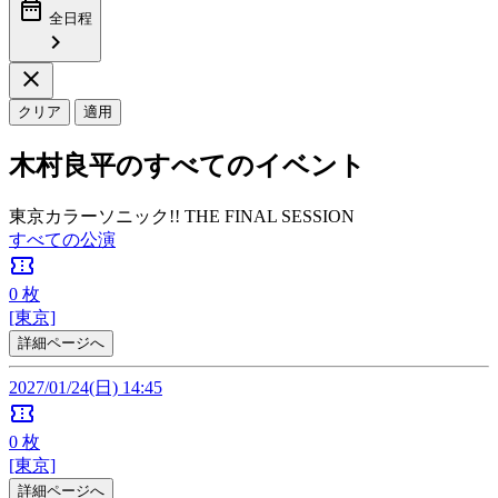
date_range
全日程
chevron_right
close
クリア
適用
木村良平のすべてのイベント
東京カラーソニック!! THE FINAL SESSION
すべての公演
confirmation_number
0
枚
[東京]
詳細ページへ
2027/01/24(日) 14:45
confirmation_number
0
枚
[東京]
詳細ページへ