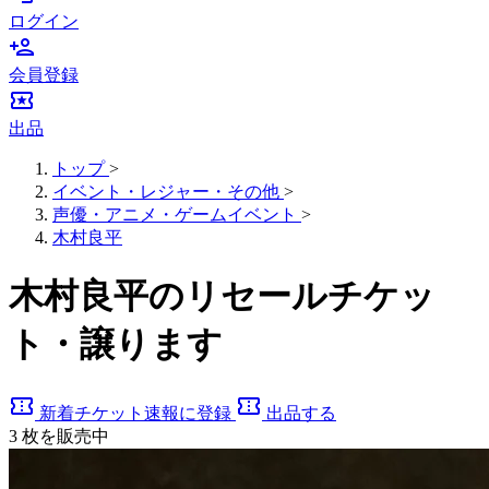
ログイン
person_add
会員登録
local_activity
出品
トップ
>
イベント・レジャー・その他
>
声優・アニメ・ゲームイベント
>
木村良平
木村良平のリセールチケッ
ト・譲ります
confirmation_number
confirmation_number
新着チケット速報に登録
出品する
3
枚を販売中