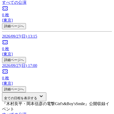
すべての公演
confirmation_number
0
枚
[東京]
詳細ページへ
2026/09/27(日) 13:15
confirmation_number
0
枚
[東京]
詳細ページへ
2026/09/27(日) 17:00
confirmation_number
0
枚
[東京]
詳細ページへ
keyboard_arrow_down
全ての日程を表示する
『木村良平・岡本信彦の電撃Girl's&Boy'sSmile』公開収録イ
ベント