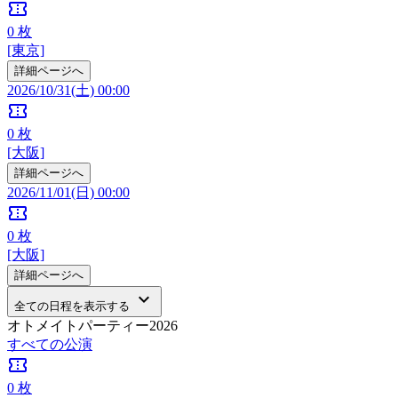
confirmation_number
0
枚
[東京]
詳細ページへ
2026/10/31(土) 00:00
confirmation_number
0
枚
[大阪]
詳細ページへ
2026/11/01(日) 00:00
confirmation_number
0
枚
[大阪]
詳細ページへ
keyboard_arrow_down
全ての日程を表示する
オトメイトパーティー2026
すべての公演
confirmation_number
0
枚