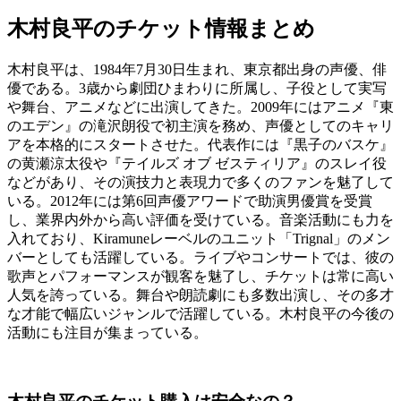
木村良平のチケット情報まとめ
木村良平は、1984年7月30日生まれ、東京都出身の声優、俳
優である。3歳から劇団ひまわりに所属し、子役として実写
や舞台、アニメなどに出演してきた。2009年にはアニメ『東
のエデン』の滝沢朗役で初主演を務め、声優としてのキャリ
アを本格的にスタートさせた。代表作には『黒子のバスケ』
の黄瀬涼太役や『テイルズ オブ ゼスティリア』のスレイ役
などがあり、その演技力と表現力で多くのファンを魅了して
いる。2012年には第6回声優アワードで助演男優賞を受賞
し、業界内外から高い評価を受けている。音楽活動にも力を
入れており、Kiramuneレーベルのユニット「Trignal」のメン
バーとしても活躍している。ライブやコンサートでは、彼の
歌声とパフォーマンスが観客を魅了し、チケットは常に高い
人気を誇っている。舞台や朗読劇にも多数出演し、その多才
な才能で幅広いジャンルで活躍している。木村良平の今後の
活動にも注目が集まっている。