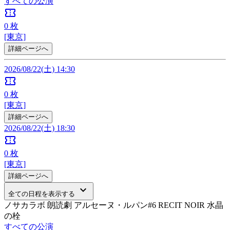
すべての公演
confirmation_number
0
枚
[東京]
詳細ページへ
2026/08/22(土) 14:30
confirmation_number
0
枚
[東京]
詳細ページへ
2026/08/22(土) 18:30
confirmation_number
0
枚
[東京]
詳細ページへ
keyboard_arrow_down
全ての日程を表示する
ノサカラボ 朗読劇 アルセーヌ・ルパン#6 RECIT NOIR 水晶
の栓
すべての公演