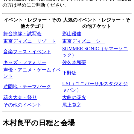
の方は早めにご判断ください。
イベント・レジャー・その
人気のイベント・レジャー・そ
他カテゴリ
の他チケット
舞台挨拶・試写会
影山優佳
東京ディズニーリゾート
東京ディズニーシー
SUMMER SONIC（サマーソニ
音楽フェス・イベント
ック）
キッズ・ファミリー
佐久本和夢
声優・アニメ・ゲームイベ
下野紘
ント
USJ（ユニバーサルスタジオジ
遊園地・テーマパーク
ャパン）
花火大会・祭り
大曲の花火
その他のイベント
尾上寛之
木村良平の日程と会場