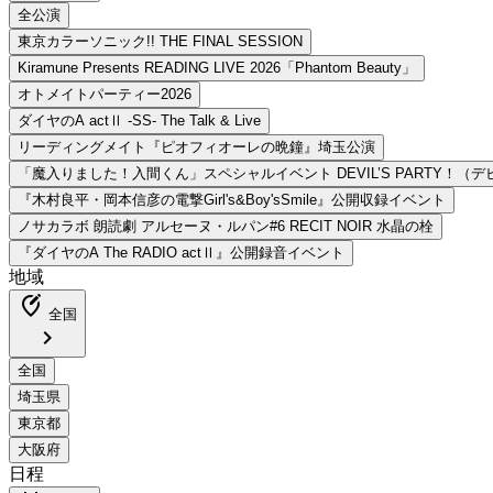
地域
edit_location_alt
全国
chevron_right
日程