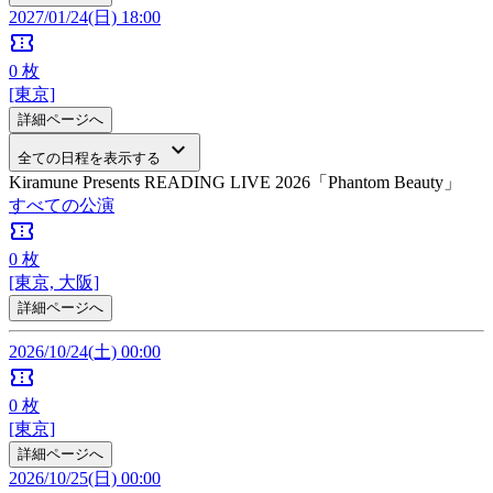
2027/01/24(日) 18:00
confirmation_number
0
枚
[東京]
詳細ページへ
keyboard_arrow_down
全ての日程を表示する
Kiramune Presents READING LIVE 2026「Phantom Beauty」
すべての公演
confirmation_number
0
枚
[東京, 大阪]
詳細ページへ
2026/10/24(土) 00:00
confirmation_number
0
枚
[東京]
詳細ページへ
2026/10/25(日) 00:00