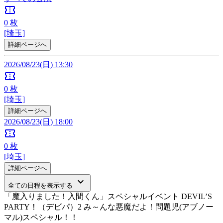
confirmation_number
0
枚
[埼玉]
詳細ページへ
2026/08/23(日) 13:30
confirmation_number
0
枚
[埼玉]
詳細ページへ
2026/08/23(日) 18:00
confirmation_number
0
枚
[埼玉]
詳細ページへ
keyboard_arrow_down
全ての日程を表示する
「魔入りました！入間くん」スペシャルイベント DEVIL’S
PARTY！（デビパ）2 み～んな悪魔だよ！問題児(アブノー
マル)スペシャル！！