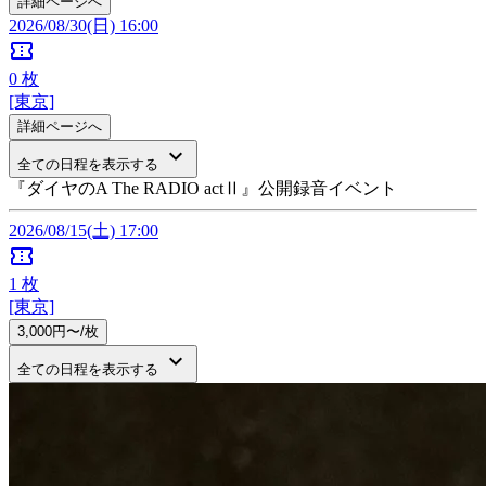
詳細ページへ
2026/08/30(日) 16:00
confirmation_number
0
枚
[東京]
詳細ページへ
keyboard_arrow_down
全ての日程を表示する
『ダイヤのA The RADIO actⅡ』公開録音イベント
2026/08/15(土) 17:00
confirmation_number
1
枚
[東京]
3,000円〜/枚
keyboard_arrow_down
全ての日程を表示する