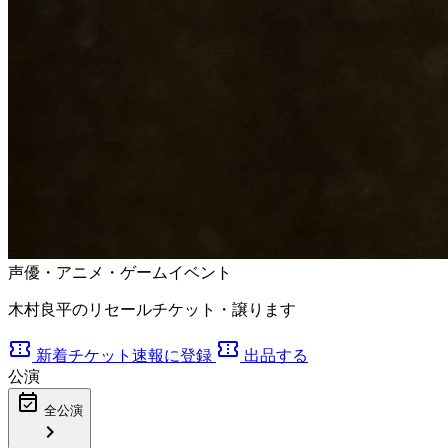
声優・アニメ・ゲームイベント
木村良平のリセールチケット・譲ります
confirmation_number
confirmation_number
新着チケット速報に登録
出品する
公演
event_available
全公演
chevron_right