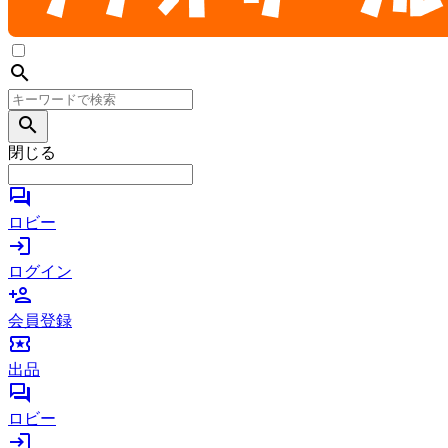
search
search
閉じる
forum
ロビー
login
ログイン
person_add
会員登録
local_activity
出品
forum
ロビー
login