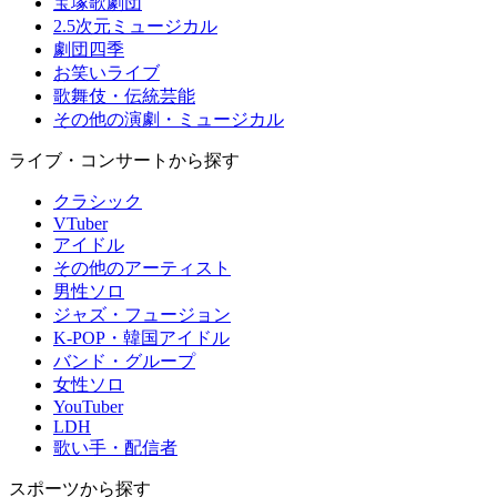
宝塚歌劇団
2.5次元ミュージカル
劇団四季
お笑いライブ
歌舞伎・伝統芸能
その他の演劇・ミュージカル
ライブ・コンサートから探す
クラシック
VTuber
アイドル
その他のアーティスト
男性ソロ
ジャズ・フュージョン
K-POP・韓国アイドル
バンド・グループ
女性ソロ
YouTuber
LDH
歌い手・配信者
スポーツから探す