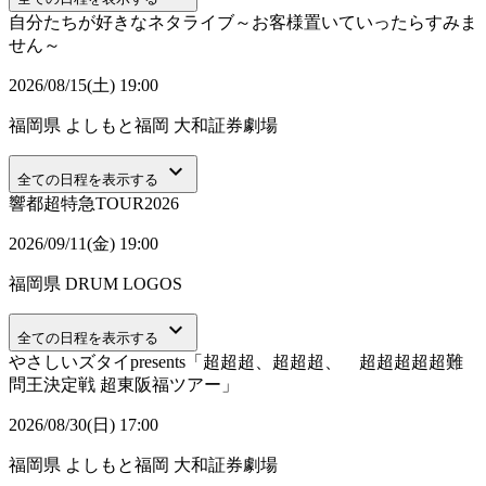
自分たちが好きなネタライブ～お客様置いていったらすみま
せん～
2026/08/15(土) 19:00
福岡県
よしもと福岡 大和証券劇場
keyboard_arrow_down
全ての日程を表示する
響都超特急TOUR2026
2026/09/11(金) 19:00
福岡県
DRUM LOGOS
keyboard_arrow_down
全ての日程を表示する
やさしいズタイpresents「超超超、超超超、 超超超超超難
問王決定戦 超東阪福ツアー」
2026/08/30(日) 17:00
福岡県
よしもと福岡 大和証券劇場