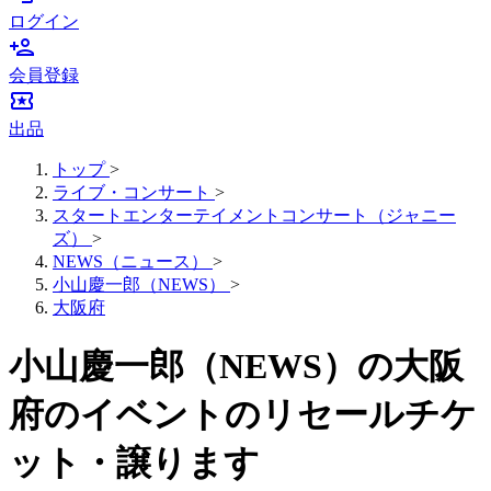
ログイン
person_add
会員登録
local_activity
出品
トップ
>
ライブ・コンサート
>
スタートエンターテイメントコンサート（ジャニー
ズ）
>
NEWS（ニュース）
>
小山慶一郎（NEWS）
>
大阪府
小山慶一郎（NEWS）の大阪
府のイベントのリセールチケ
ット・譲ります