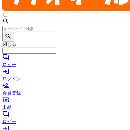
search
search
閉じる
forum
ロビー
login
ログイン
person_add
会員登録
local_activity
出品
forum
ロビー
login