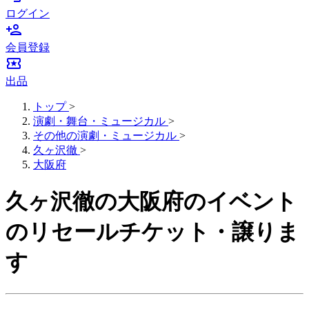
ログイン
person_add
会員登録
local_activity
出品
トップ
>
演劇・舞台・ミュージカル
>
その他の演劇・ミュージカル
>
久ヶ沢徹
>
大阪府
久ヶ沢徹の大阪府のイベント
のリセールチケット・譲りま
す