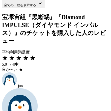
keyboard_arrow_down
全ての日程を表示する
宝塚宙組『黒蜥蜴』『Diamond
IMPULSE（ダイヤモンド インパル
ス）』のチケットを購入した人のレビ
ュー
平均利用満足度
star
star
star
star
star
5.0
（4件）
良かった
★
jun