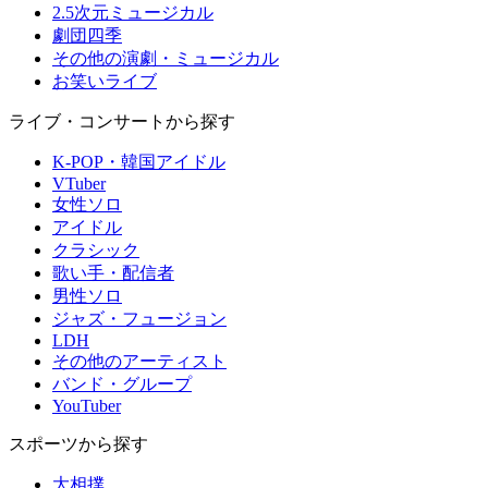
2.5次元ミュージカル
劇団四季
その他の演劇・ミュージカル
お笑いライブ
ライブ・コンサートから探す
K-POP・韓国アイドル
VTuber
女性ソロ
アイドル
クラシック
歌い手・配信者
男性ソロ
ジャズ・フュージョン
LDH
その他のアーティスト
バンド・グループ
YouTuber
スポーツから探す
大相撲