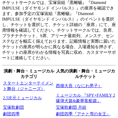
チケットサークルでは、宝塚宙組『黒蜥蜴』『Diamond
IMPULSE（ダイヤモンド インパルス）』の座席を確認でき
ます。参加予定の宝塚宙組『黒蜥蜴』『Diamond
IMPULSE（ダイヤモンド インパルス）』のイベントを選択
し、チケットを選択して、チケット詳細の「座席」にて、座
席情報を確認してください。チケットサークルでは、良席、
プラチナチケット、S席、アリーナ最前列、メンステ、セン
ステなどを幅広く揃えております。記載情報と実際に届いた
チケットの座席が明らかに異なる場合、入場通知を押さず、
チケットの座席がわかる情報を写真に収め、カスタマーサポ
ートに連絡してください。
演劇・舞台・ミュージカル
人気の演劇・舞台・ミュージカ
カテゴリ
ルチケット
スタートエンターテイメン
西畑大吾（なにわ男子）
ト舞台（ジャニーズ）
ミュージカル 『SPY×FAMILY 2
2.5次元ミュージカル
爆弾犬篇&豪華客船篇』
宝塚歌劇団
宝塚歌劇団 月組
劇団四季
劇団四季『アナと雪の女王』