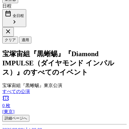
日程
date_range
全日程
chevron_right
close
クリア
適用
宝塚宙組『黒蜥蜴』『Diamond
IMPULSE（ダイヤモンド インパル
ス）』のすべてのイベント
宝塚宙組『黒蜥蜴』東京公演
すべての公演
confirmation_number
0
枚
[東京]
詳細ページへ