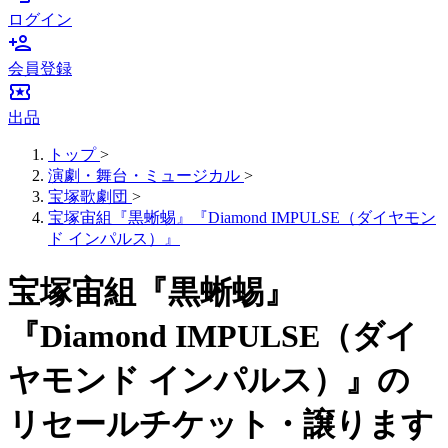
ログイン
person_add
会員登録
local_activity
出品
トップ
>
演劇・舞台・ミュージカル
>
宝塚歌劇団
>
宝塚宙組『黒蜥蜴』『Diamond IMPULSE（ダイヤモン
ド インパルス）』
宝塚宙組『黒蜥蜴』
『Diamond IMPULSE（ダイ
ヤモンド インパルス）』の
リセールチケット・譲ります