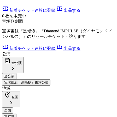
confirmation_number
confirmation_number
新着チケット速報に登録
出品する
0
枚を販売中
宝塚歌劇団
宝塚宙組『黒蜥蜴』『Diamond IMPULSE（ダイヤモンド イ
ンパルス）』のリセールチケット・譲ります
confirmation_number
confirmation_number
新着チケット速報に登録
出品する
公演
event_available
全公演
chevron_right
地域
edit_location_alt
全国
chevron_right