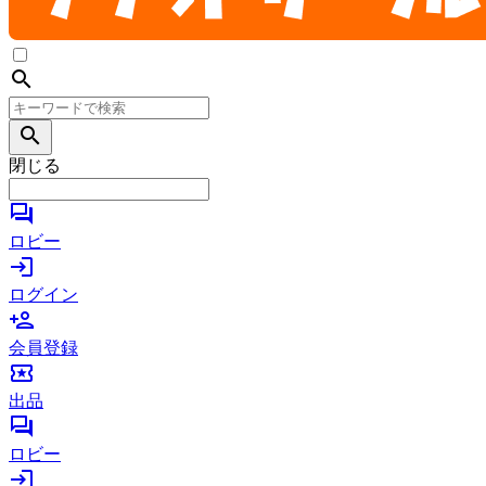
search
search
閉じる
forum
ロビー
login
ログイン
person_add
会員登録
local_activity
出品
forum
ロビー
login