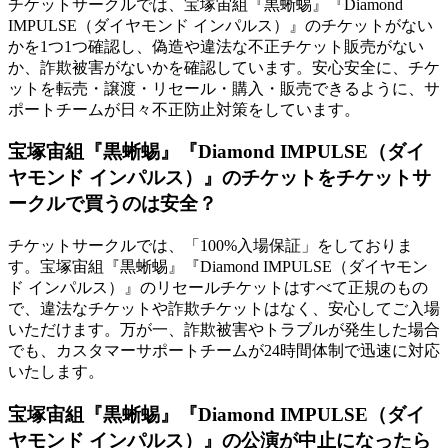
チケットサークルでは、宝塚宙組『黒蜥蜴』『Diamond
IMPULSE（ダイヤモンド インパルス）』のチケットがない
かを1つ1つ確認し、偽造や違法な不正チケット販売がない
か、詐欺被害がないかを確認しています。安心安全に、チケ
ットを転売・譲渡・リセール・購入・販売できるように、サ
ポートチームが日々不正防止対策をしています。
宝塚宙組『黒蜥蜴』『Diamond IMPULSE（ダイ
ヤモンド インパルス）』のチケットをチケットサ
ークルで買うのは安全？
チケットサークルでは、「100%入場保証」をしておりま
す。宝塚宙組『黒蜥蜴』『Diamond IMPULSE（ダイヤモン
ド インパルス）』のリセールチケットはすべて正規のもの
で、違法なチケットや詐欺チケットはなく、安心してご入場
いただけます。万が一、詐欺被害やトラブルが発生した場合
でも、カスタマーサポートチームが24時間体制で迅速に対応
いたします。
宝塚宙組『黒蜥蜴』『Diamond IMPULSE（ダイ
ヤモンド インパルス）』の公演が中止になったら