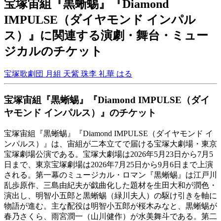
宝塚宙組『黒蜥蜴』『Diamond
IMPULSE（ダイヤモンド インパル
ス）』に関連する演劇・舞台・ミュー
ジカルのチケット
宝塚歌劇団 月組
天紫 珠李
礼華 はる
宝塚宙組『黒蜥蜴』『Diamond IMPULSE（ダイ
ヤモンド インパルス）』のチケット
宝塚宙組『黒蜥蜴』『Diamond IMPULSE（ダイヤモンド イ
ンパルス）』は、宙組が二本立てで届ける宝塚大劇場・東京
宝塚劇場公演である。宝塚大劇場は2026年5月23日から7月5
日まで、東京宝塚劇場は2026年7月25日から9月6日まで上演
される。第一幕のミュージカル・ロマン『黒蜥蜴』は江戸川
乱歩原作、三島由紀夫が戯曲化した題材を生田大和が潤色・
演出し、明智小五郎と黒蜥蜴（緑川夫人）の駆け引きを軸に
物語が進む。主な配役は明智小五郎が桜木みなと、黒蜥蜴が
春乃さくら、雨宮潤一（山川健作）が水美舞斗である。第二