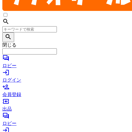
search
search
閉じる
forum
ロビー
login
ログイン
person_add
会員登録
local_activity
出品
forum
ロビー
login